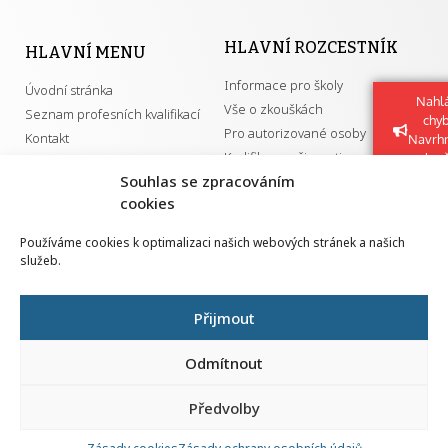
HLAVNÍ ROZCESTNÍK
HLAVNÍ MENU
Informace pro školy
Úvodní stránka
Nahlá
Vše o zkouškách
Seznam profesních kvalifikací
chy
Pro autorizované osoby
Kontakt
Navrh
Kvalifikace a živnosti
vylep
Souhlas se zpracováním
cookies
DŮLEŽITÉ ODKAZY
Používáme cookies k optimalizaci našich webových stránek a našich
služeb.
GDPR
Převodník ÚPK a živností
Národní pedagogický institut ČR
Přehled PK pro splnění MZK
Přijmout
Senovážné náměstí 25
110 00 Praha 1
Odmítnout
Předvolby