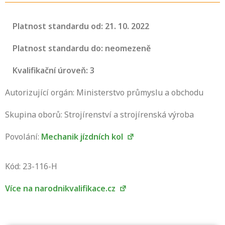
Platnost standardu od: 21. 10. 2022
Platnost standardu do: neomezeně
Kvalifikační úroveň: 3
Autorizující orgán: Ministerstvo průmyslu a obchodu
Skupina oborů: Strojírenství a strojírenská výroba
Povolání:
Mechanik jízdních kol
Projděte si seznam profesních kvalifikací.
Víte, jaké dovednosti musíte pro danou
Kód: 23-116-H
kvalifikaci prokázat?
Více na narodnikvalifikace.cz