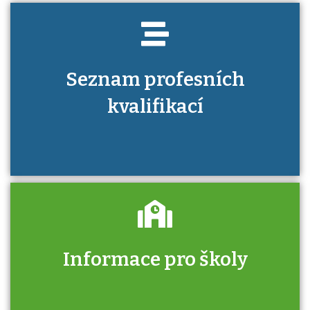
Seznam profesních
kvalifikací
Informace pro školy
Zjistěte, jak se přihlásit ke zkoušce a kde
získáte informace o tom, kdo vás vyzkouší.