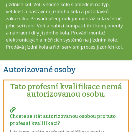
jízdních kol. Volí vhodné kolo s ohledem na typ,
velikost a nastavení jízdního kola a požadavků
zákazníka. Provádí předprodejní montáž kola včetně
jeho seřízení. Volí a nabízí kompatibilní komponenty
a náhradní díly jízdního kola. Provádí montáž
elektronických a měřicích systémů na jízdním kole.
Prodává jízdní kola a řídí servisní proces jízdních kol.
Autorizované osoby
Tato profesní kvalifikace nemá
autorizovanou osobu.
Chcete se stát autorizovanou osobou pro tuto
profesní kvalifikaci?