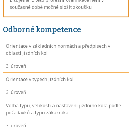
Litujeme, z této profesní kvalifikace není v
současné době možné složit zkoušku.
Odborné kompetence
Orientace v základních normách a předpisech v
oblasti jízdních kol
3
. úroveň
Orientace v typech jízdních kol
3
. úroveň
Volba typu, velikosti a nastavení jízdního kola podle
požadavků a typu zákazníka
3
. úroveň