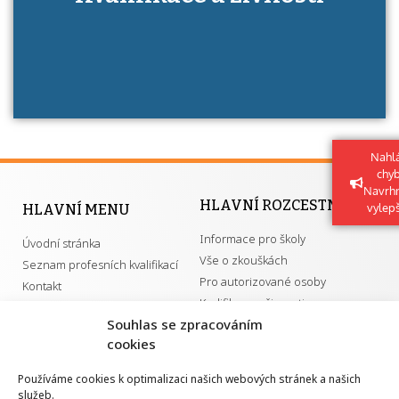
má získání autorizace?
Nahlá
chy
Navrh
HLAVNÍ ROZCESTNÍK
vylep
HLAVNÍ MENU
Informace pro školy
Úvodní stránka
Vše o zkouškách
Seznam profesních kvalifikací
Pro autorizované osoby
Kontakt
Kvalifikace a živnosti
Souhlas se zpracováním
cookies
DŮLEŽITÉ ODKAZY
Používáme cookies k optimalizaci našich webových stránek a našich
služeb.
GDPR