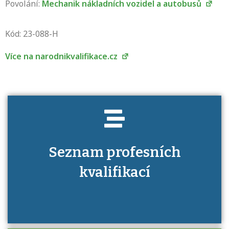
Povolání:
Mechanik nákladních vozidel a autobusů
Projděte si seznam profesních kvalifikací.
Víte, jaké dovednosti musíte pro danou
Kód: 23-088-H
kvalifikaci prokázat?
Více na narodnikvalifikace.cz
Seznam profesních
kvalifikací