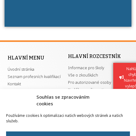
HLAVNÍ ROZCESTNÍK
HLAVNÍ MENU
Informace pro školy
Nahlá
Úvodní stránka
chy
Vše o zkouškách
Seznam profesních kvalifikací
Navrh
Pro autorizované osoby
Kontakt
vylep
Kvalifikace a živnosti
Souhlas se zpracováním
cookies
DŮLEŽITÉ ODKAZY
Používáme cookies k optimalizaci našich webových stránek a našich
služeb.
GDPR
Převodník ÚPK a živností
Národní pedagogický institut ČR
Přehled PK pro splnění MZK