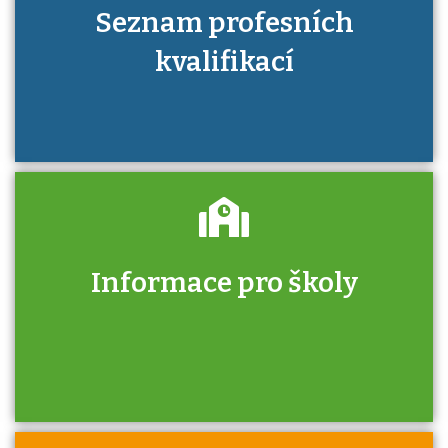
Seznam profesních
kvalifikací
Informace pro školy
Zjistěte, jak se přihlásit ke zkoušce a kde
získáte informace o tom, kdo vás vyzkouší.