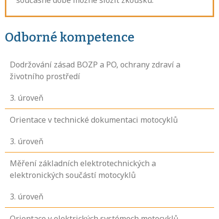
současné době možné složit zkoušku.
Odborné kompetence
Dodržování zásad BOZP a PO, ochrany zdraví a
životního prostředí
3
. úroveň
Orientace v technické dokumentaci motocyklů
3
. úroveň
Měření základních elektrotechnických a
elektronických součástí motocyklů
3
. úroveň
Orientace v elektrických systémech motocyklů