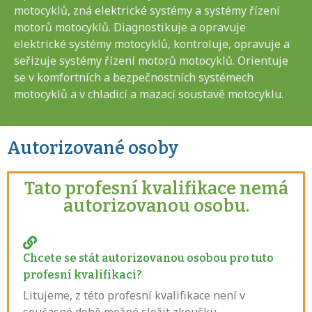
motocyklů, zná elektrické systémy a systémy řízení
motorů motocyklů. Diagnostikuje a opravuje
elektrické systémy motocyklů, kontroluje, opravuje a
seřizuje systémy řízení motorů motocyklů. Orientuje
se v komfortních a bezpečnostních systémech
motocyklů a v chladicí a mazací soustavě motocyklu.
Autorizované osoby
Tato profesní kvalifikace nemá
autorizovanou osobu.
Chcete se stát autorizovanou osobou pro tuto
profesní kvalifikaci?
Litujeme, z této profesní kvalifikace není v