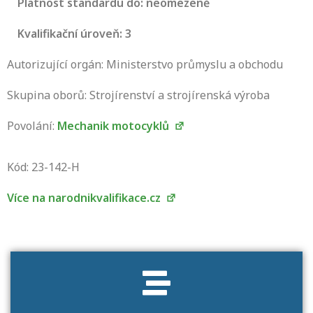
Platnost standardu do: neomezeně
Kvalifikační úroveň: 3
Autorizující orgán: Ministerstvo průmyslu a obchodu
Skupina oborů: Strojírenství a strojírenská výroba
Povolání:
Mechanik motocyklů
Projděte si seznam profesních kvalifikací.
Víte, jaké dovednosti musíte pro danou
Kód: 23-142-H
kvalifikaci prokázat?
Více na narodnikvalifikace.cz