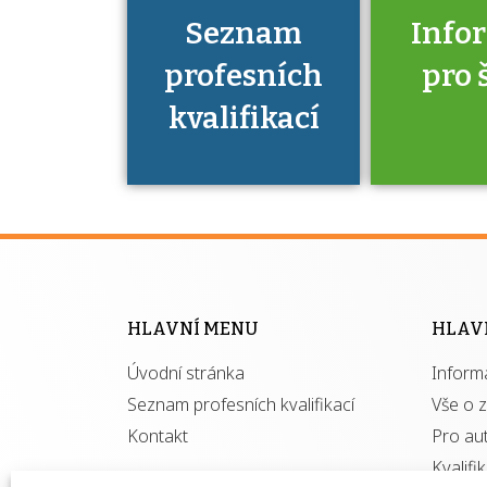
Seznam
Info
profesních
pro 
kvalifikací
Víte, že 
máte v
Národní 
kvalifik
HLAVNÍ MENU
HLAV
výhod
Úvodní stránka
Inform
získ
autor
Seznam profesních kvalifikací
Vše o 
Kontakt
Pro au
Kvalifi