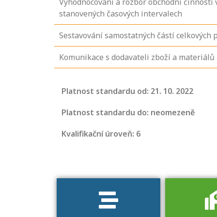
Vyhodnocování a rozbor obchodní činnosti v
stanovených časových intervalech
Sestavování samostatných částí celkových 
Komunikace s dodavateli zboží a materiálů
Projděte si
seznam
Platnost standardu od: 21. 10. 2022
profesních
kvalifikací. Víte,
Platnost standardu do: neomezeně
jaké dovednosti
Kvalifikační úroveň: 6
musíte pro danou
kvalifikaci
prokázat?