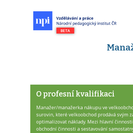
Manaž
O profesní kvalifikaci
Manažer/manažerka nákupu ve velkoobchodu
surovin, které velkoobchod prodává svým zá
optimalizovat náklady. Mezi hlavní činnost
obchodní činnosti a sestavování samostatný