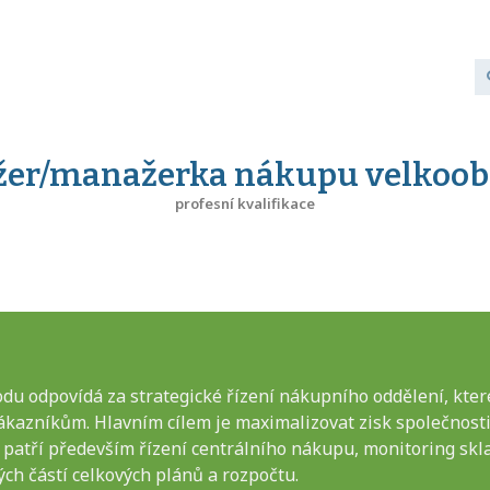
er/manažerka nákupu velkoo
profesní kvalifikace
 odpovídá za strategické řízení nákupního oddělení, kter
kazníkům. Hlavním cílem je maximalizovat zisk společnosti 
i patří především řízení centrálního nákupu, monitoring sk
ch částí celkových plánů a rozpočtu.