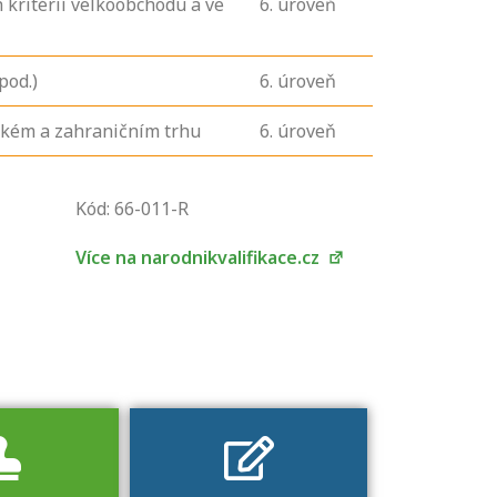
 kritérií velkoobchodu a ve
6
. úroveň
pod.)
6
. úroveň
mském a zahraničním trhu
6
. úroveň
U řady živností je
podmínkou k
Kód: 66-011-R
jejímu získání
určitá kvalifikace.
Více na narodnikvalifikace.cz
Pro které toto
platí a kde si
znalosti a
dovednosti
nechat ověřit?