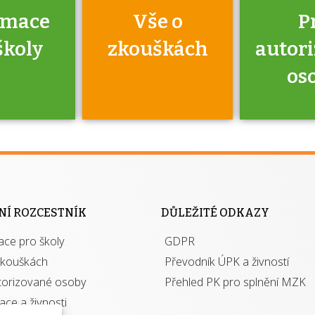
rmace
Vše o
P
školy
zkouškách
autor
os
jako škola
 rámci
Kdo 
soustavy
autori
ací jisté
osoba 
NÍ ROZCESTNÍK
DŮLEŽITÉ ODKAZY
y při
výhody m
ace pro školy
ávání
GDPR
autor
izací?
zkouškách
Převodník ÚPK a živností
torizované osoby
Přehled PK pro splnění MZK
kace a živnosti