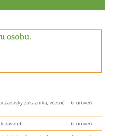
u osobu.
 požadavky zákazníka, včetně
6
. úroveň
dodavateli
6
. úroveň