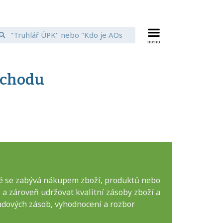
bchodu
é se zabývá nákupem zboží, produktů nebo
a zároveň udržovat kvalitní zásoby zboží a
ladových zásob, vyhodnocení a rozbor