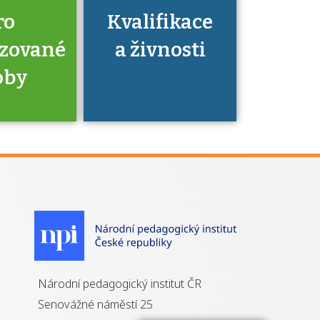
ro
Kvalifikace
izované
a živnosti
oby
je to
zovaná
a jaké
á získání
izace?
Národní pedagogický institut ČR
Senovážné náměstí 25