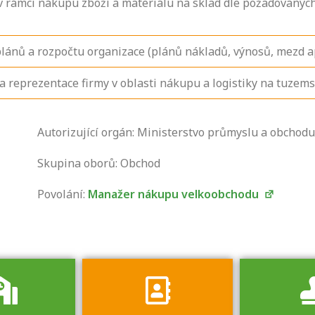
 rámci nákupu zboží a materiálu na sklad dle požadovaných
plánů a rozpočtu organizace (plánů nákladů, výnosů, mezd a
 a reprezentace firmy v oblasti nákupu a logistiky na tuze
Zjistěte, jak se
Autorizující orgán: Ministerstvo průmyslu a obchodu
přihlásit ke
zkoušce a kde
Skupina oborů: Obchod
získáte informace
Povolání:
Manažer nákupu velkoobchodu
o tom, kdo vás
vyzkouší.