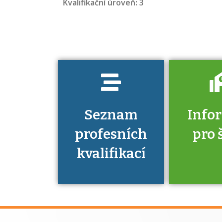
Kvalifikační úroveň: 3
jaké dovednosti
musíte pro danou
kvalifikaci
prokázat?
Seznam
Info
profesních
pro 
kvalifikací
Víte, že 
máte v