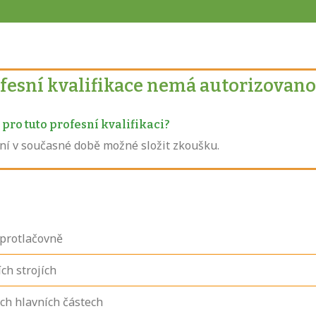
ofesní kvalifikace nemá autorizovano
pro tuto profesní kvalifikaci?
není v současné době možné složit zkoušku.
 protlačovně
ch strojích
ich hlavních částech