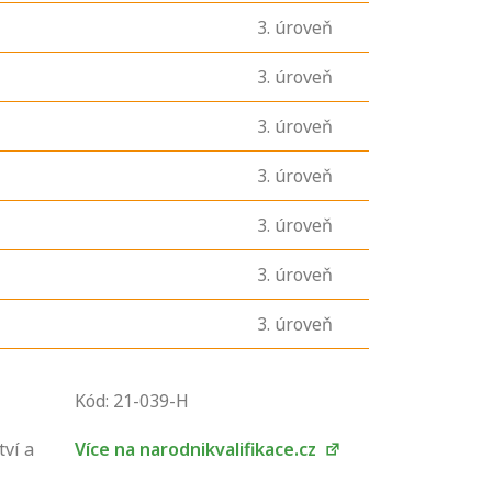
3
. úroveň
3
. úroveň
3
. úroveň
3
. úroveň
3
. úroveň
3
. úroveň
3
. úroveň
U řady živností je
Kód: 21-039-H
podmínkou k
jejímu získání
tví a
Více na narodnikvalifikace.cz
určitá kvalifikace.
Pro které toto