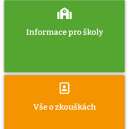
Informace pro školy
Zjistěte, jak se přihlásit ke zkoušce a kde
získáte informace o tom, kdo vás vyzkouší.
Víte, že jako škola máte v rámci Národní
Vše o zkouškách
soustavy kvalifikací jisté výhody při získávání
autorizací?