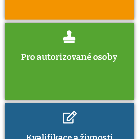
Pro autorizované osoby
U řady živností je podmínkou k jejímu získání
určitá kvalifikace. Pro které toto platí a kde
si znalosti a dovednosti nechat ověřit?
Kdo je to autorizovaná osoba a jaké výhody
Kvalifikace a živnosti