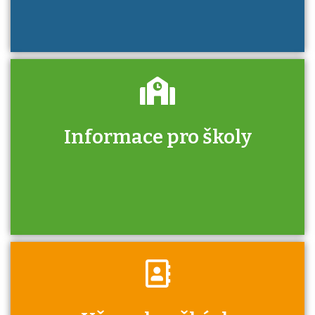
Informace pro školy
Zjistěte, jak se přihlásit ke zkoušce a kde
získáte informace o tom, kdo vás vyzkouší.
Víte, že jako škola máte v rámci Národní