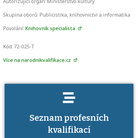
Autorizující orgán: Ministerstvo kultury
Skupina oborů: Publicistika, knihovnictví a informatika
Povolání:
Knihovník specialista
Projděte si seznam profesních kvalifikací.
Víte, jaké dovednosti musíte pro danou
Kód: 72-025-T
kvalifikaci prokázat?
Více na narodnikvalifikace.cz
Seznam profesních
kvalifikací