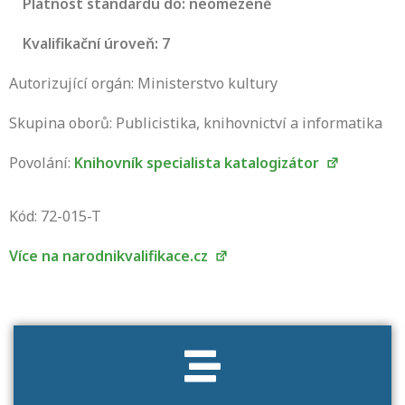
Platnost standardu do: neomezeně
Kvalifikační úroveň: 7
Autorizující orgán: Ministerstvo kultury
Skupina oborů: Publicistika, knihovnictví a informatika
Povolání:
Knihovník specialista katalogizátor
Projděte si seznam profesních kvalifikací.
Víte, jaké dovednosti musíte pro danou
Kód: 72-015-T
kvalifikaci prokázat?
Více na narodnikvalifikace.cz