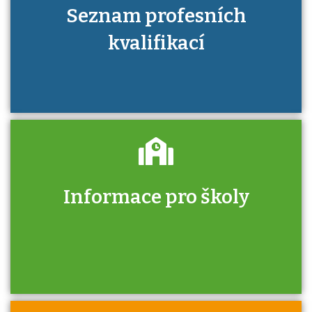
Seznam profesních
kvalifikací
Informace pro školy
Zjistěte, jak se přihlásit ke zkoušce a kde
získáte informace o tom, kdo vás vyzkouší.