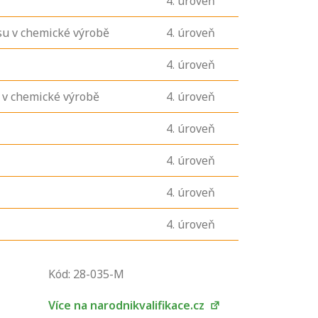
4
. úroveň
su v chemické výrobě
4
. úroveň
4
. úroveň
 v chemické výrobě
4
. úroveň
4
. úroveň
4
. úroveň
4
. úroveň
4
. úroveň
U řady živností je
podmínkou k
Kód: 28-035-M
jejímu získání
určitá kvalifikace.
Více na narodnikvalifikace.cz
Pro které toto