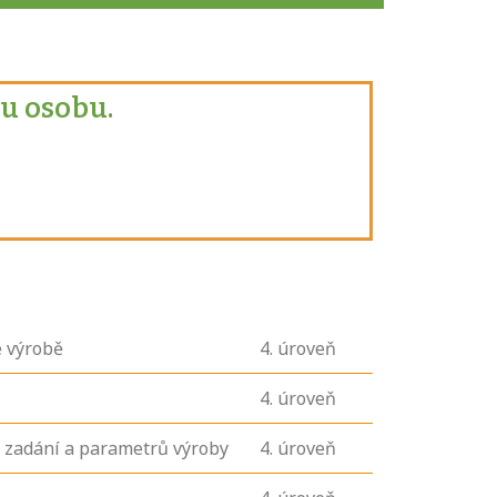
u osobu.
é výrobě
4
. úroveň
4
. úroveň
e zadání a parametrů výroby
4
. úroveň