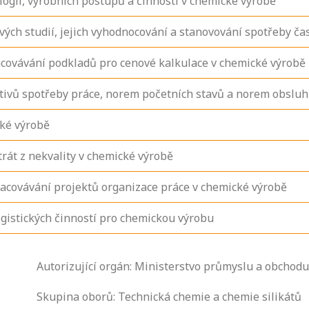
logií, výrobních postupů a činností v chemické výrobě
ých studií, jejich vyhodnocování a stanovování spotřeby ča
covávání podkladů pro cenové kalkulace v chemické výrobě
ivů spotřeby práce, norem početních stavů a norem obsluh
ké výrobě
rát z nekvality v chemické výrobě
racovávání projektů organizace práce v chemické výrobě
istických činností pro chemickou výrobu
Zjistěte, jak se
Autorizující orgán: Ministerstvo průmyslu a obchodu
přihlásit ke
zkoušce a kde
Skupina oborů: Technická chemie a chemie silikátů