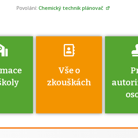
získáte informace
Povolání:
Chemický technik plánovač
o tom, kdo vás
vyzkouší.
rmace
Vše o
P
školy
zkouškách
autor
os
jako škola
 rámci
Kdo 