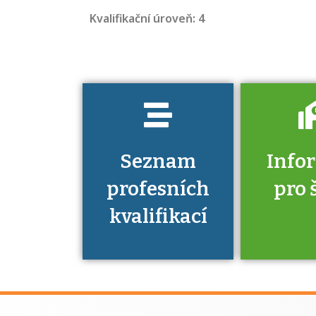
jaké dovednosti
Kvalifikační úroveň: 4
musíte pro danou
kvalifikaci
prokázat?
Seznam
Info
profesních
pro 
kvalifikací
Víte, že 
máte v