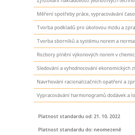
Zjišťování nákladovosti jednotlivých techno
Měření spotřeby práce, vypracovávání časov
Tvorba podkladů pro úkolovou mzdu a zpra
Tvorba sborníků a systému norem a normat
Rozbory plnění výkonových norem v chemic
Sledování a vyhodnocování ekonomických zt
Navrhování racionalizačních opatření a zp
Vypracovávání harmonogramů dodávek a log
Projděte si
seznam
Platnost standardu od: 21. 10. 2022
profesních
kvalifikací. Víte,
Platnost standardu do: neomezeně