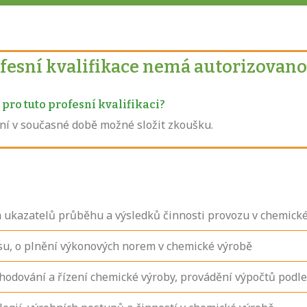
ofesní kvalifikace nemá autorizovano
pro tuto profesní kvalifikaci?
není v současné době možné složit zkoušku.
a ukazatelů průběhu a výsledků činnosti provozu v chemick
su, o plnění výkonových norem v chemické výrobě
hodování a řízení chemické výroby, provádění výpočtů podl