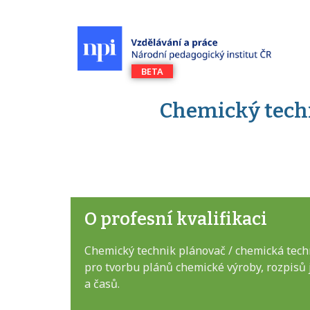
Chemický techn
O profesní kvalifikaci
Chemický technik plánovač / chemická tech
pro tvorbu plánů chemické výroby, rozpisů
a časů.