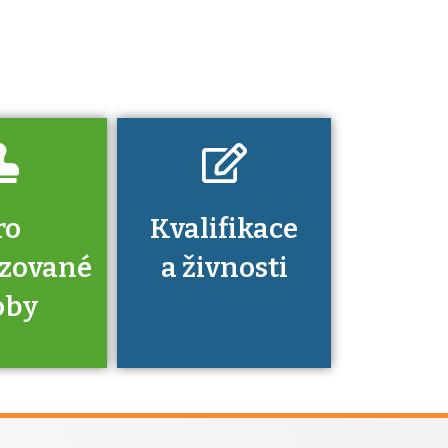
platí a kde si
znalosti a
dovednosti
nechat ověřit?
ro
Kvalifikace
izované
a živnosti
oby
je to