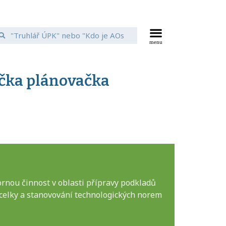
ička plánovačka
rnou činnost v oblasti přípravy podkladů
 celky a stanovování technologických norem