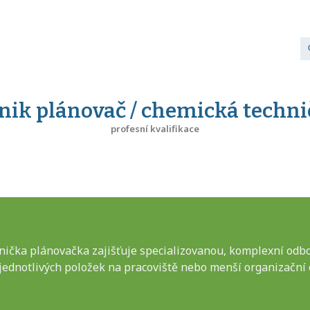
ik plánovač / chemická techn
profesní kvalifikace
nička plánovačka zajišťuje specializovanou, komplexní odbo
 jednotlivých položek na pracoviště nebo menší organizační