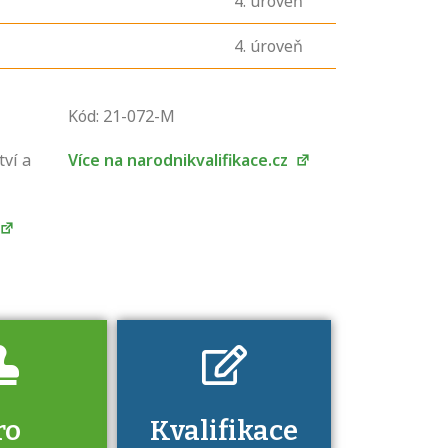
4
. úroveň
4
. úroveň
U řady živností je
Kód: 21-072-M
podmínkou k
jejímu získání
tví a
Více na narodnikvalifikace.cz
určitá kvalifikace.
Pro které toto
platí a kde si
znalosti a
dovednosti
nechat ověřit?
ro
Kvalifikace