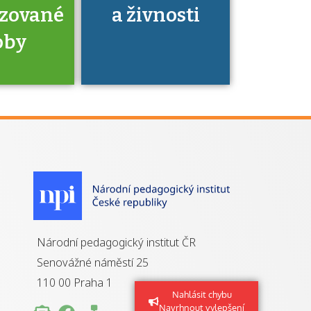
izované
a živnosti
oby
je to
zovaná
a jaké
á získání
izace?
Národní pedagogický institut ČR
Senovážné náměstí 25
110 00 Praha 1
Nahlásit chybu
Navrhnout vylepšení