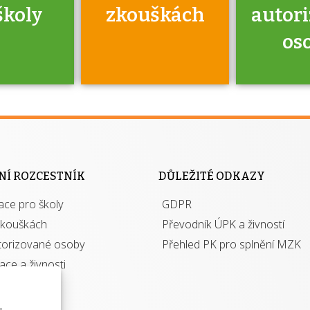
školy
zkouškách
autor
os
jako škola
 rámci
Kdo 
soustavy
autori
ací jisté
osoba 
NÍ ROZCESTNÍK
DŮLEŽITÉ ODKAZY
y při
výhody m
ace pro školy
ávání
GDPR
autor
izací?
zkouškách
Převodník ÚPK a živností
torizované osoby
Přehled PK pro splnění MZK
kace a živnosti