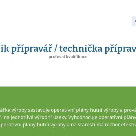
ik přípravář / technička přípra
profesní kvalifikace
vářka výroby sestavuje operativní plány hutní výroby a prov
ř. na jednotlivé výrobní úseky. Vyhodnocuje operativní plány 
 operativní plány hutní výroby a na starosti má rozbor efekti