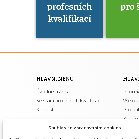
profesních
pro 
kvalifikací
Víte, že 
máte v
Národní 
kvalifik
HLAVNÍ MENU
HLAV
výhod
Úvodní stránka
Inform
získ
autor
Seznam profesních kvalifikací
Vše o 
Kontakt
Pro au
Kvalifi
Souhlas se zpracováním cookies