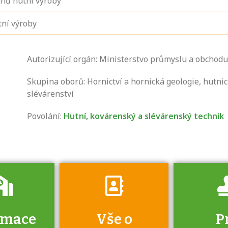
ánů hutní výroby
tní výroby
Autorizující orgán: Ministerstvo průmyslu a obchodu
Zjistěte, jak se
přihlásit ke
Skupina oborů: Hornictví a hornická geologie, hutnic
zkoušce a kde
slévárenství
získáte informace
Povolání:
Hutní, kovárenský a slévárenský technik
o tom, kdo vás
vyzkouší.
rmace
Vše o
P