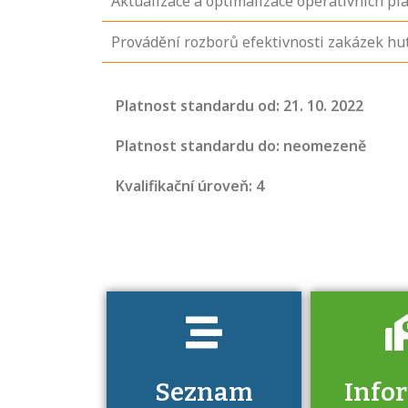
Aktualizace a optimalizace operativních pl
Provádění rozborů efektivnosti zakázek hu
Projděte si
Platnost standardu od: 21. 10. 2022
seznam
profesních
Platnost standardu do: neomezeně
kvalifikací. Víte,
Kvalifikační úroveň: 4
jaké dovednosti
musíte pro danou
kvalifikaci
prokázat?
Seznam
Info