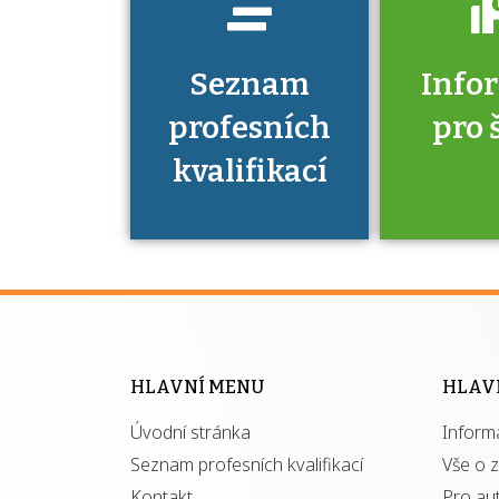
Seznam
Info
profesních
pro 
kvalifikací
Víte, že 
máte v
Národní 
kvalifik
HLAVNÍ MENU
HLAV
výhod
Úvodní stránka
Inform
získ
autor
Seznam profesních kvalifikací
Vše o 
Kontakt
Pro au