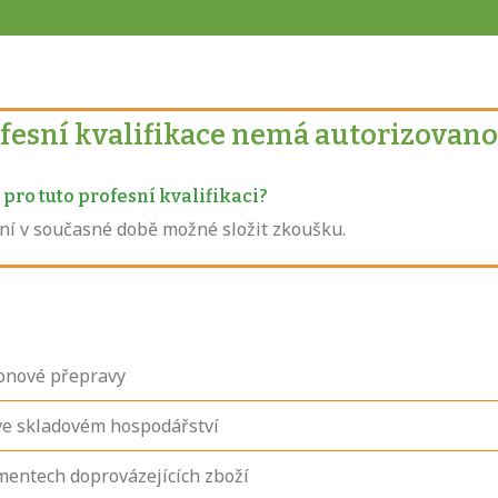
ofesní kvalifikace nemá autorizovano
pro tuto profesní kvalifikaci?
není v současné době možné složit zkoušku.
ionové přepravy
ve skladovém hospodářství
umentech doprovázejících zboží