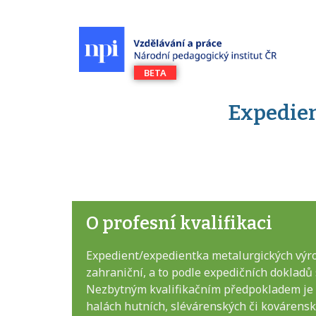
Expedie
O profesní kvalifikaci
Expedient/expedientka metalurgických výrob
zahraniční, a to podle expedičních dokladů
Nezbytným kvalifikačním předpokladem je 
halách hutních, slévárenských či kovárensk