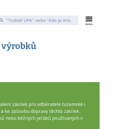
 výrobků
alení zásilek pro odběratele tuzemské i
 a ke způsobu dopravy těchto zásilek.
ků nebo běžných jeřábů používaných v