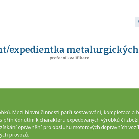
nt/expedientka metalurgických
profesní kvalifikace
ků. Mezi hlavní činnosti patří sestavování, kompletace a b
 s přihlédnutím k charakteru expedovaných výrobků či zboží
získání oprávnění pro obsluhu motorových dopravních vozí
ých provozů.