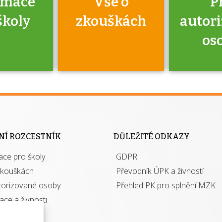
rmace
Vše o
P
školy
zkouškách
autor
os
jako škola
 rámci
Kdo 
soustavy
autori
ací jisté
osoba 
NÍ ROZCESTNÍK
DŮLEŽITÉ ODKAZY
y při
výhody m
ace pro školy
ávání
GDPR
autor
izací?
zkouškách
Převodník ÚPK a živností
torizované osoby
Přehled PK pro splnění MZK
kace a živnosti