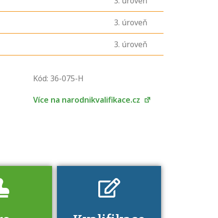
3
. úroveň
3
. úroveň
3
. úroveň
U řady živností je
podmínkou k
Kód: 36-075-H
jejímu získání
určitá kvalifikace.
Více na narodnikvalifikace.cz
Pro které toto
platí a kde si
znalosti a
dovednosti
nechat ověřit?