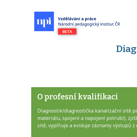
Diag
O profesní kvalifikaci
Diagnostik/diagnostička kanalizační sítě pr
materiálu, spojení a napojení potrubí), zji
sítě, vyplňuje a eviduje záznamy výstupů z 