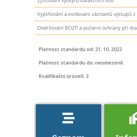
Zjišťování výskytu balastních vod
Vyplňování a evidování záznamů výstupů z d
Dodržování BOZP a požární ochrany při diag
Projděte si
seznam
Platnost standardu od: 21. 10. 2022
profesních
kvalifikací. Víte,
Platnost standardu do: neomezeně
jaké dovednosti
Kvalifikační úroveň: 3
musíte pro danou
kvalifikaci
prokázat?