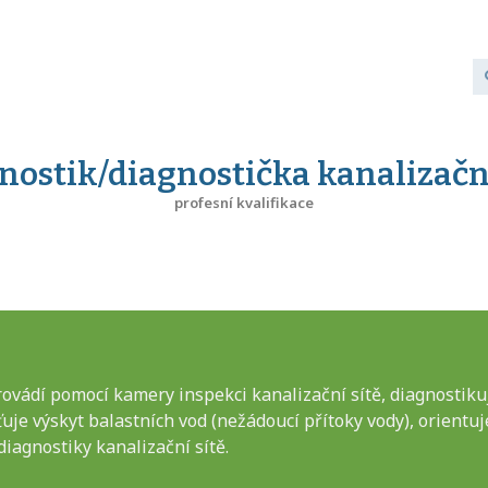
nostik/diagnostička kanalizační
profesní kvalifikace
ovádí pomocí kamery inspekci kanalizační sítě, diagnostikuj
šťuje výskyt balastních vod (nežádoucí přítoky vody), orientu
diagnostiky kanalizační sítě.