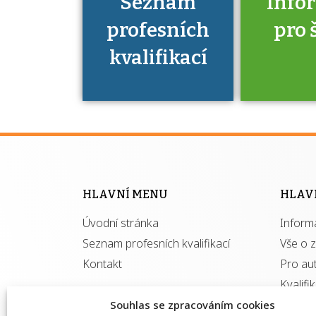
Seznam
Info
profesních
pro 
kvalifikací
Víte, že 
máte v
Národní 
kvalifik
HLAVNÍ MENU
HLAV
výhod
Úvodní stránka
Inform
získ
autor
Seznam profesních kvalifikací
Vše o 
Kontakt
Pro au
Kvalifi
Souhlas se zpracováním cookies