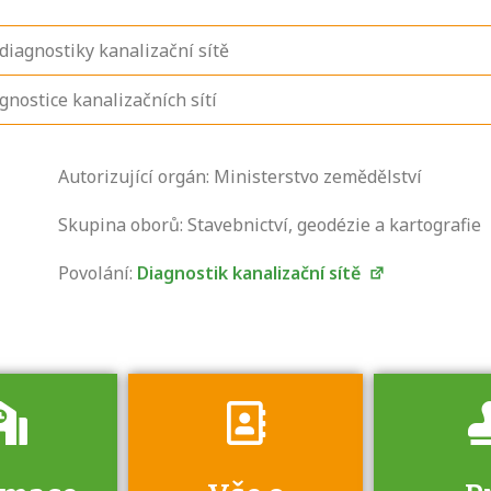
iagnostiky kanalizační sítě
nostice kanalizačních sítí
Zjistěte, jak se
Autorizující orgán: Ministerstvo zemědělství
přihlásit ke
zkoušce a kde
Skupina oborů: Stavebnictví, geodézie a kartografie
získáte informace
Povolání:
Diagnostik kanalizační sítě
o tom, kdo vás
vyzkouší.