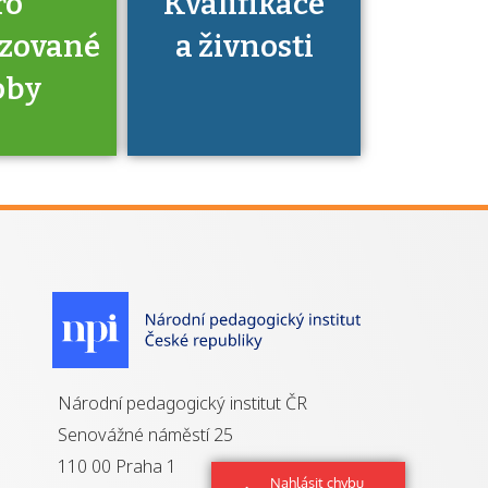
ro
Kvalifikace
izované
a živnosti
oby
je to
zovaná
a jaké
á získání
izace?
Národní pedagogický institut ČR
Senovážné náměstí 25
110 00 Praha 1
Nahlásit chybu