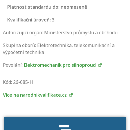
Platnost standardu do: neomezeně
Kvalifikační úroveň: 3
Autorizující orgán: Ministerstvo průmyslu a obchodu
Skupina oborů: Elektrotechnika, telekomunikační a
výpočetní technika
Povolání:
Elektromechanik pro silnoproud
Projděte si seznam profesních kvalifikací.
Víte, jaké dovednosti musíte pro danou
Kód: 26-085-H
kvalifikaci prokázat?
Více na narodnikvalifikace.cz