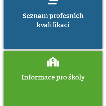
Seznam profesních
kvalifikací
Informace pro školy
Zjistěte, jak se přihlásit ke zkoušce a kde
získáte informace o tom, kdo vás vyzkouší.