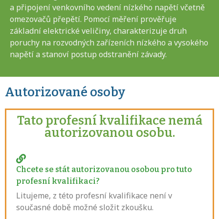
a připojení venkovního vedení nízkého napětí včetně
omezovačů přepětí. Pomocí měření prověřuje
základní elektrické veličiny, charakterizuje druh
poruchy na rozvodných zařízeních nízkého a vysokého
napětí a stanoví postup odstranění závady.
Autorizované osoby
Tato profesní kvalifikace nemá
autorizovanou osobu.
Chcete se stát autorizovanou osobou pro tuto
profesní kvalifikaci?
Litujeme, z této profesní kvalifikace není v
současné době možné složit zkoušku.