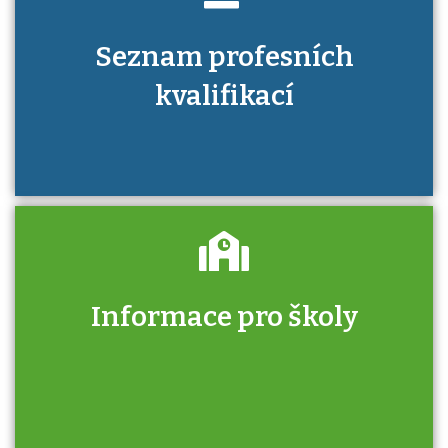
Seznam profesních
kvalifikací
Informace pro školy
Zjistěte, jak se přihlásit ke zkoušce a kde
získáte informace o tom, kdo vás vyzkouší.