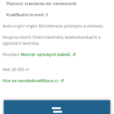
Platnost standardu do: neomezeně
Kvalifikační úroveň: 3
Autorizující orgán: Ministerstvo průmyslu a obchodu
Skupina oborů: Elektrotechnika, telekomunikační a
výpočetní technika
Povolání:
Montér optických kabelů
Projděte si seznam profesních kvalifikací.
Víte, jaké dovednosti musíte pro danou
Kód: 26-055-H
kvalifikaci prokázat?
Více na narodnikvalifikace.cz