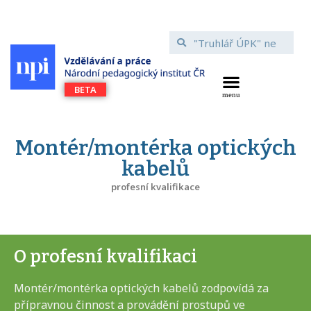
Montér/montérka optických
kabelů
profesní kvalifikace
O profesní kvalifikaci
Montér/montérka optických kabelů zodpovídá za
přípravnou činnost a provádění prostupů ve