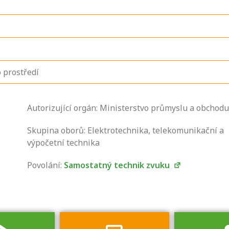
 prostředí
Autorizující orgán: Ministerstvo průmyslu a obchodu
Zjistěte, jak se
přihlásit ke
Skupina oborů: Elektrotechnika, telekomunikační a
zkoušce a kde
výpočetní technika
získáte informace
Povolání:
Samostatný technik zvuku
o tom, kdo vás
vyzkouší.