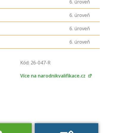
6
. úroveň
6
. úroveň
6
. úroveň
6
. úroveň
U řady živností je
Kód: 26-047-R
podmínkou k
jejímu získání
Více na narodnikvalifikace.cz
určitá kvalifikace.
Pro které toto
platí a kde si
znalosti a
dovednosti
nechat ověřit?