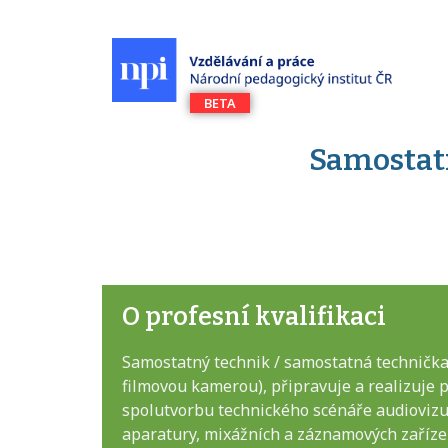
Samostatn
O profesní kvalifikaci
Samostatný technik / samostatná technička
filmovou kamerou), připravuje a realizuje
spolutvorbu technického scénáře audiovizuá
aparatury, mixážních a záznamových zařízen