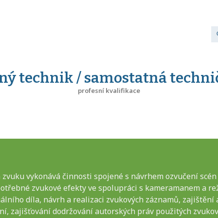
ý technik / samostatná techn
profesní kvalifikace
 zvuku vykonává činnosti spojené s návrhem ozvučení scén 
 potřebné zvukové efekty ve spolupráci s kameramanem a re
lního díla, návrh a realizaci zvukových záznamů, zajištění 
í, zajišťování dodržování autorských práv použitých zvukov