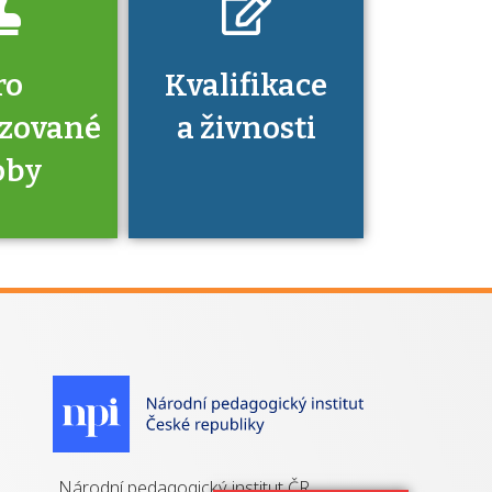
ro
Kvalifikace
izované
a živnosti
oby
je to
zovaná
a jaké
á získání
izace?
Národní pedagogický institut ČR