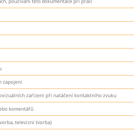
ch, používání této dokumentace při práci
u
h zapojení
ovizuálních zařízení při natáčení kontaktního zvuku
nebo komentářů
orba, televizní tvorba)