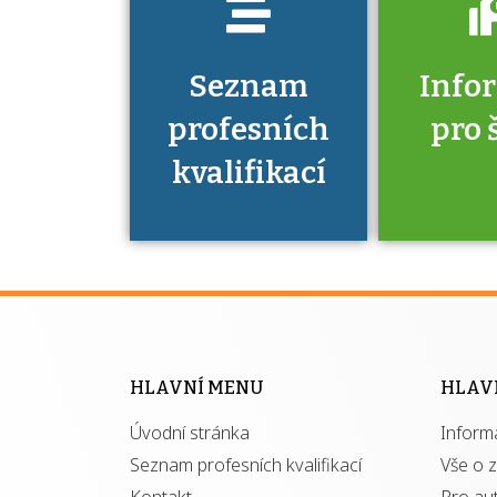
Seznam
Info
profesních
pro 
kvalifikací
Víte, že 
máte v
Národní 
kvalifik
HLAVNÍ MENU
HLAV
výhod
Úvodní stránka
Inform
získ
autor
Seznam profesních kvalifikací
Vše o 
Kontakt
Pro au