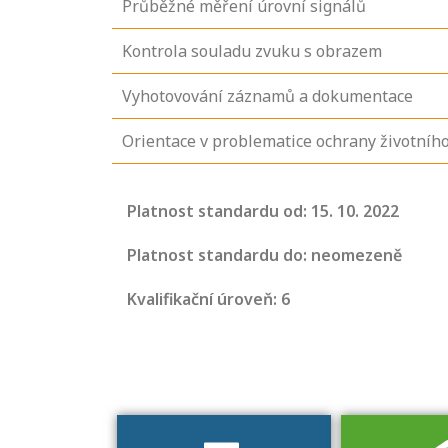
Průběžné měření úrovní signálů
Kontrola souladu zvuku s obrazem
Vyhotovování záznamů a dokumentace
Orientace v problematice ochrany životního
Projděte si
Platnost standardu od: 15. 10. 2022
seznam
profesních
Platnost standardu do: neomezeně
kvalifikací. Víte,
Kvalifikační úroveň: 6
jaké dovednosti
musíte pro danou
kvalifikaci
prokázat?