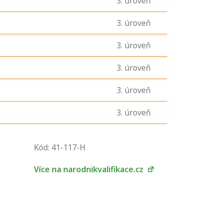
3
. úroveň
3
. úroveň
3
. úroveň
3
. úroveň
3
. úroveň
3
. úroveň
U řady živností je
podmínkou k
Kód: 41-117-H
jejímu získání
určitá kvalifikace.
Více na narodnikvalifikace.cz
Pro které toto
platí a kde si
znalosti a
dovednosti
nechat ověřit?