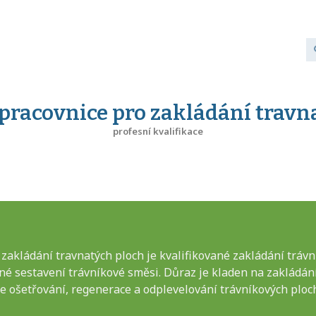
pracovnice pro zakládání travn
profesní kvalifikace
akládání travnatých ploch je kvalifikované zakládání trávní
é sestavení trávníkové směsi. Důraz je kladen na zakládán
 ošetřování, regenerace a odplevelování trávníkových ploc