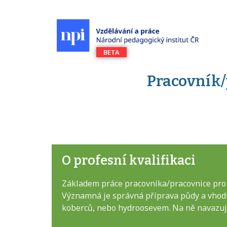
Pracovník/
O profesní kvalifikaci
Základem práce pracovníka/pracovnice pro z
Významná je správná příprava půdy a vhodn
koberců, nebo hydroosevem. Na ně navazuje