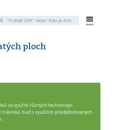
atých ploch
ků za využití různých technologií.
í trávníků buď s využitím předpěstovaných
h.