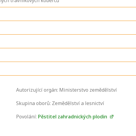
ných trávníkových koberců
Zjistěte, jak se
Autorizující orgán: Ministerstvo zemědělství
přihlásit ke
zkoušce a kde
Skupina oborů: Zemědělství a lesnictví
získáte informace
Povolání:
Pěstitel zahradnických plodin
o tom, kdo vás
vyzkouší.