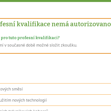
ofesní kvalifikace nemá autorizovano
pro tuto profesní kvalifikaci?
není v současné době možné složit zkoušku.
íkových směsí
užitím nových technologií