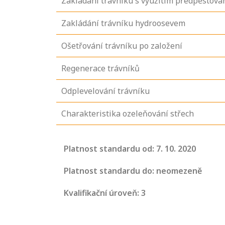
Zakládání trávníku s využitím předpěstova
Zakládání trávníku hydroosevem
Ošetřování trávníku po založení
Regenerace trávníků
Odplevelování trávníku
Charakteristika ozeleňování střech
Projděte si
seznam
Platnost standardu od: 7. 10. 2020
profesních
kvalifikací. Víte,
Platnost standardu do: neomezeně
jaké dovednosti
Kvalifikační úroveň: 3
musíte pro danou
kvalifikaci
prokázat?