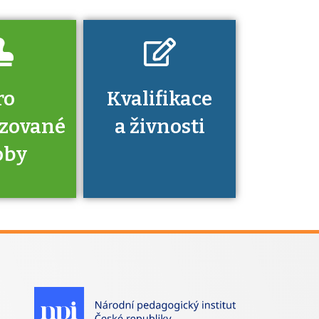
ro
Kvalifikace
izované
a živnosti
oby
je to
zovaná
a jaké
á získání