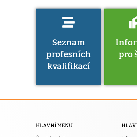
Seznam
Info
profesních
pro 
kvalifikací
Víte, že 
máte v
Národní 
kvalifik
HLAVNÍ MENU
HLAV
výhod