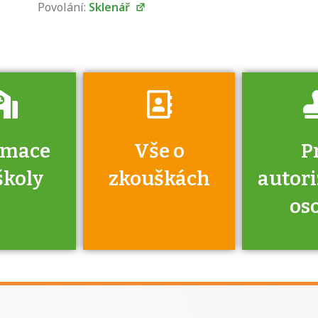
Povolání:
Sklenář
o tom, kdo vás
vyzkouší.
rmace
Vše o
P
školy
zkouškách
autor
os
jako škola
 rámci
Kdo 