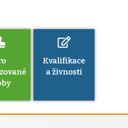
platí a kde si
znalosti a
dovednosti
nechat ověřit?
ro
Kvalifikace
izované
a živnosti
oby
je to