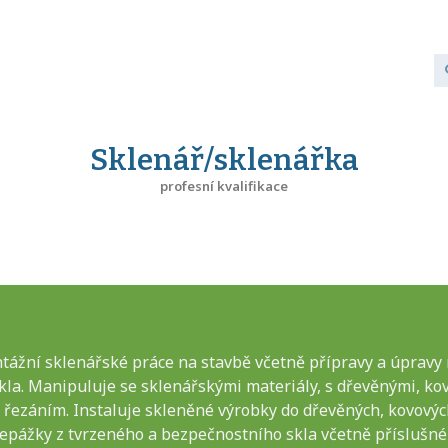
Sklenář/sklenářka
profesní kvalifikace
ážní sklenářské práce na stavbě včetně přípravy a úpravy m
skla. Manipuluje se sklenářskými materiály, s dřevěnými, ko
y řezáním. Instaluje skleněné výrobky do dřevěných, kovový
epážky z tvrzeného a bezpečnostního skla včetně příslušnéh