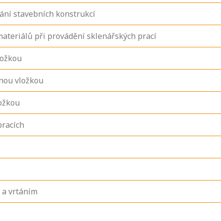
ání stavebních konstrukcí
ateriálů při provádění sklenářských prací
ložkou
ěnou vložkou
ložkou
pracích
 a vrtáním