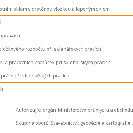
ostním sklem s drátěnou vložkou a lepeným sklem
l
 úpravách
oložkového rozpočtu při sklenářských pracích
ení a pracovních pomůcek při sklenářských pracích
 práce při sklenářských pracích
ch
Zjistěte, jak se
Autorizující orgán: Ministerstvo průmyslu a obchodu
přihlásit ke
zkoušce a kde
Skupina oborů: Stavebnictví, geodézie a kartografie
získáte informace