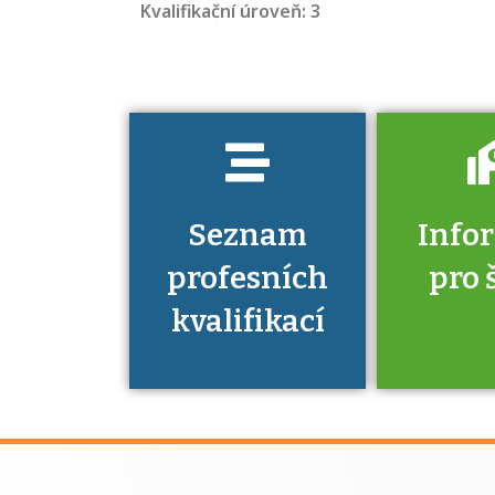
Kvalifikační úroveň: 3
musíte pro danou
kvalifikaci
prokázat?
Seznam
Info
profesních
pro 
kvalifikací
Víte, že 
máte v