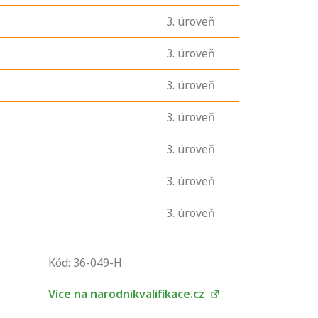
3
. úroveň
3
. úroveň
3
. úroveň
3
. úroveň
3
. úroveň
3
. úroveň
3
. úroveň
U řady živností je
podmínkou k
Kód: 36-049-H
jejímu získání
určitá kvalifikace.
Více na narodnikvalifikace.cz
Pro které toto