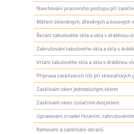
Navrhování pracovního postupu při zasklív
Měření skleněných, dřevěných a kovových m
Řezání tabulového skla a skla s drátěnou v
Zabrušování tabulového skla a skla s drát
Vrtání tabulového skla a skla s drátěnou v
Příprava zasklívacích lišt při sklenářských 
Zasklívání oken jednoduchým sklem
Zasklívání oken izolačním dvojsklem
Upravování zrcadel řezáním, zabrušováním
Rámování a zasklívání obrazů