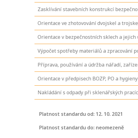
Zasklívání stavebních konstrukcí bezpečn
Orientace ve zhotovování dvojskel a trojske
Orientace v bezpečnostních sklech a jejich
Výpočet spotřeby materiálů a zpracování p
Příprava, používání a údržba nářadí, zaříz
Orientace v předpisech BOZP, PO a hygieny
Nakládání s odpady při sklenářských prací
Projděte si
seznam
Platnost standardu od: 12. 10. 2021
profesních
kvalifikací. Víte,
Platnost standardu do: neomezeně
jaké dovednosti