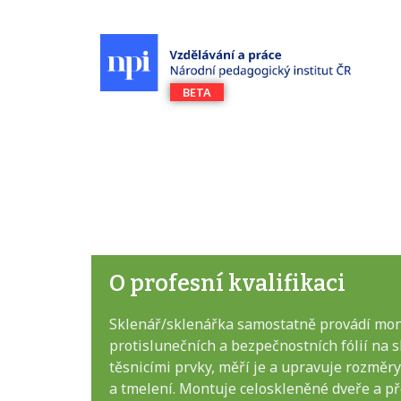
O profesní kvalifikaci
Sklenář/sklenářka samostatně provádí mont
protislunečních a bezpečnostních fólií na 
těsnicími prvky, měří je a upravuje rozměr
a tmelení. Montuje celoskleněné dveře a př