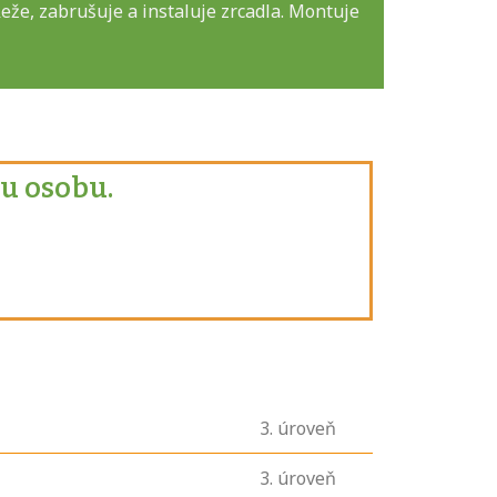
eže, zabrušuje a instaluje zrcadla. Montuje
u osobu.
3
. úroveň
3
. úroveň