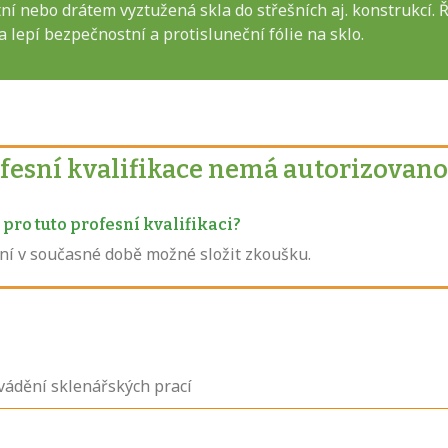
í nebo drátem vyztužená skla do střešních aj. konstrukcí. Ř
a lepí bezpečnostní a protisluneční fólie na sklo.
ofesní kvalifikace nemá autorizovano
pro tuto profesní kvalifikaci?
není v současné době možné složit zkoušku.
vádění sklenářských prací