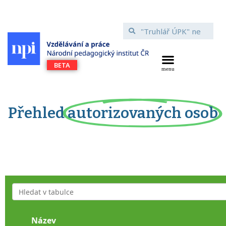
Přehled
autorizovaných osob
Název