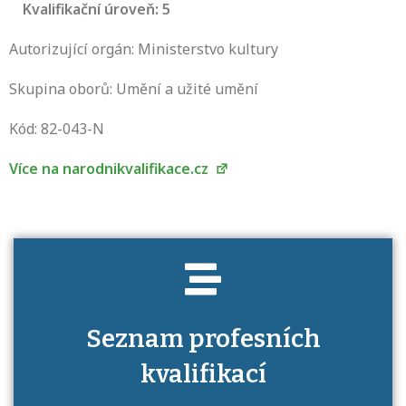
Kvalifikační úroveň: 5
Autorizující orgán: Ministerstvo kultury
Skupina oborů: Umění a užité umění
Projděte si seznam profesních kvalifikací.
Víte, jaké dovednosti musíte pro danou
Kód: 82-043-N
kvalifikaci prokázat?
Více na narodnikvalifikace.cz
Seznam profesních
kvalifikací