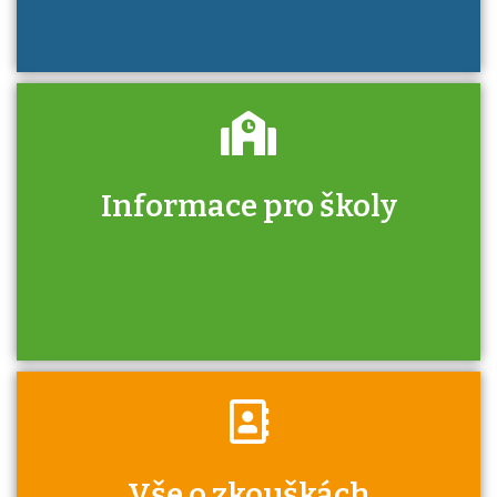
Informace pro školy
Zjistěte, jak se přihlásit ke zkoušce a kde
získáte informace o tom, kdo vás vyzkouší.
Víte, že jako škola máte v rámci Národní
Vše o zkouškách