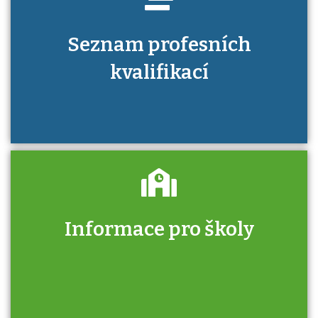
Seznam profesních
kvalifikací
Informace pro školy
Zjistěte, jak se přihlásit ke zkoušce a kde
získáte informace o tom, kdo vás vyzkouší.