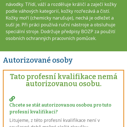
návodky. Třídí, váží a rozděluje králičí a zaječí kožky
podle váhových kategorií, kožky rozřezává a čistí.
Kožky moří (chemicky narušuje), nechá je odležet a
suší je. Při práci používá ruční nástroje a obsluhuje
speciální stroje. Dodržuje předpisy BOZP za použití
osobních ochranných pracovních pomůcek.
Autorizované osoby
Tato profesní kvalifikace nemá
autorizovanou osobu.
Chcete se stát autorizovanou osobou pro tuto
profesní kvalifikaci?
Litujeme, z této profesní kvalifikace není v