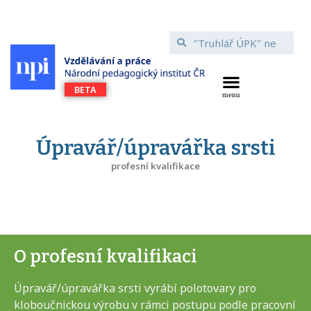
Úpravář/úpravářka srsti
profesní kvalifikace
O profesní kvalifikaci
Úpravář/úpravářka srsti vyrábí polotovary pro
kloboučnickou výrobu v rámci postupu podle pracovní