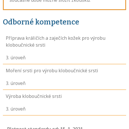
současné době možné složit zkoušku.
Odborné kompetence
Příprava králičích a zaječích kožek pro výrobu
kloboučnické srsti
3
. úroveň
Moření srsti pro výrobu kloboučnické srsti
3
. úroveň
Výroba kloboučnické srsti
3
. úroveň