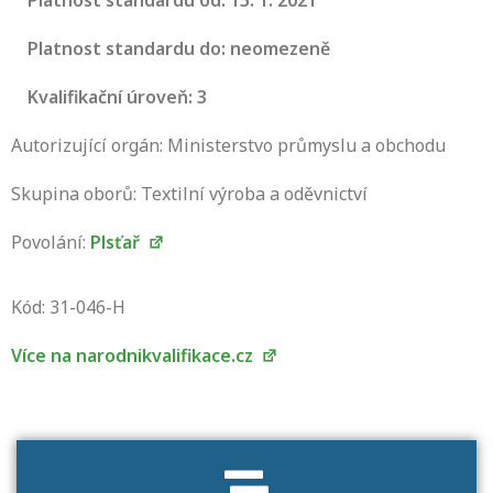
Platnost standardu od: 15. 1. 2021
Platnost standardu do: neomezeně
Kvalifikační úroveň: 3
Autorizující orgán: Ministerstvo průmyslu a obchodu
Skupina oborů: Textilní výroba a oděvnictví
Povolání:
Plsťař
Projděte si seznam profesních kvalifikací.
Víte, jaké dovednosti musíte pro danou
Kód: 31-046-H
kvalifikaci prokázat?
Více na narodnikvalifikace.cz