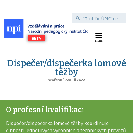
Dispečer/dispečerka lomové
těžby
profesní kvalifikace
O profesní kvalifikaci
Dispečer/dispečerka lomové těžby koordinuje
činnosti jednotlivých výrobních a technických provozů