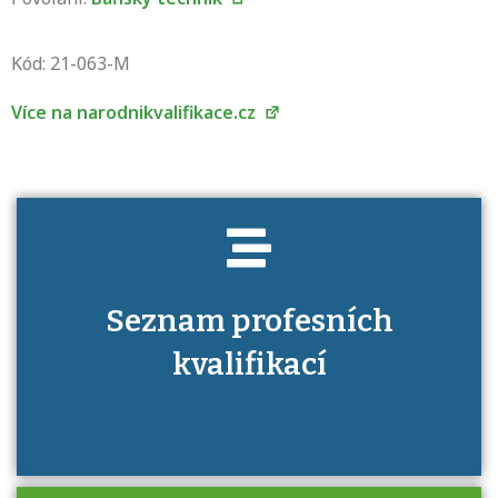
Projděte si seznam profesních kvalifikací.
Víte, jaké dovednosti musíte pro danou
Kód: 21-063-M
kvalifikaci prokázat?
Více na narodnikvalifikace.cz
Seznam profesních
kvalifikací