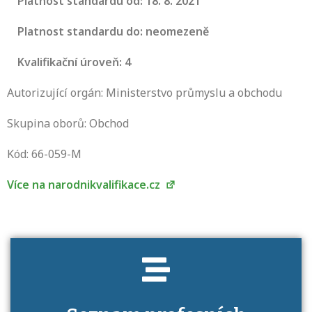
Platnost standardu od: 18. 8. 2021
Platnost standardu do: neomezeně
Kvalifikační úroveň: 4
Autorizující orgán: Ministerstvo průmyslu a obchodu
Skupina oborů: Obchod
Projděte si seznam profesních kvalifikací.
Víte, jaké dovednosti musíte pro danou
Kód: 66-059-M
kvalifikaci prokázat?
Více na narodnikvalifikace.cz