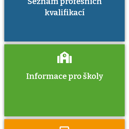
Seznam profesních
kvalifikací
Informace pro školy
Zjistěte, jak se přihlásit ke zkoušce a kde
získáte informace o tom, kdo vás vyzkouší.