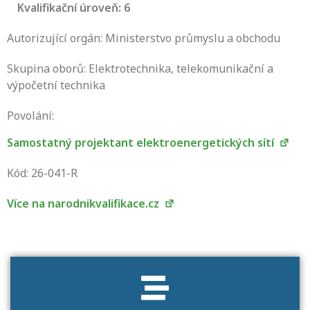
Kvalifikační úroveň: 6
Autorizující orgán: Ministerstvo průmyslu a obchodu
Skupina oborů: Elektrotechnika, telekomunikační a
výpočetní technika
Povolání:
Samostatný projektant elektroenergetických sítí
Projděte si seznam profesních kvalifikací.
Víte, jaké dovednosti musíte pro danou
Kód: 26-041-R
kvalifikaci prokázat?
Více na narodnikvalifikace.cz