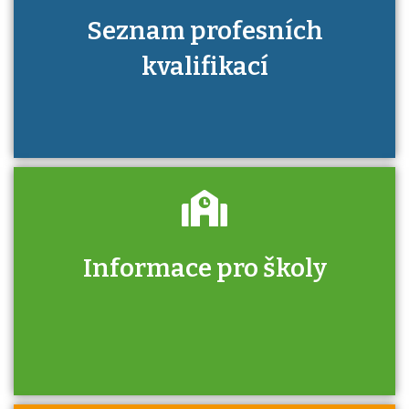
Seznam profesních
kvalifikací
Informace pro školy
Zjistěte, jak se přihlásit ke zkoušce a kde
získáte informace o tom, kdo vás vyzkouší.