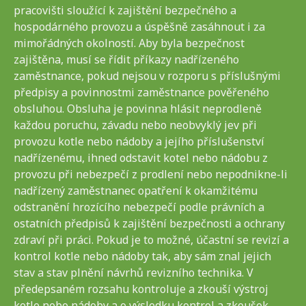
pracovišti sloužící k zajištění bezpečného a
hospodárného provozu a úspěšně zasáhnout i za
mimořádných okolností. Aby byla bezpečnost
zajištěna, musí se řídit příkazy nadřízeného
zaměstnance, pokud nejsou v rozporu s příslušnými
předpisy a povinnostmi zaměstnance pověřeného
obsluhou. Obsluha je povinna hlásit neprodleně
každou poruchu, závadu nebo neobvyklý jev při
provozu kotle nebo nádoby a jejího příslušenství
nadřízenému, ihned odstavit kotel nebo nádobu z
provozu při nebezpečí z prodlení nebo nepodnikne-li
nadřízený zaměstnanec opatření k okamžitému
odstranění hrozícího nebezpečí podle právních a
ostatních předpisů k zajištění bezpečnosti a ochrany
zdraví při práci. Pokud je to možné, účastní se revizí a
kontrol kotle nebo nádoby tak, aby sám znal jejich
stav a stav plnění návrhů revizního technika. V
předepsaném rozsahu kontroluje a zkouší výstroj
kotle nebo nádoby a o výsledku kontrol a zkoušek