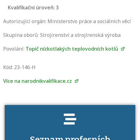
Kvalifikační úroveň: 3
Autorizující orgán: Ministerstvo práce a sociálních věcí
Skupina oborů: Strojírenství a strojírenská výroba
Povolání:
Topič nízkotlakých teplovodních kotlů
Projděte si seznam profesních kvalifikací.
Víte, jaké dovednosti musíte pro danou
Kód: 23-146-H
kvalifikaci prokázat?
Více na narodnikvalifikace.cz
Seznam profesních