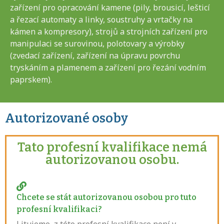
zařízení pro opracování kamene (pily, brousicí, lešticí
a řezací automaty a linky, soustruhy a vrtačky na
kámen a kompresory), strojů a strojních zařízení pro
manipulaci se surovinou, polotovary a výrobky
(zvedací zařízení, zařízení na úpravu povrchu
tryskáním a plamenem a zařízení pro řezání vodním
paprskem).
Autorizované osoby
Tato profesní kvalifikace nemá
autorizovanou osobu.
Chcete se stát autorizovanou osobou pro tuto
profesní kvalifikaci?