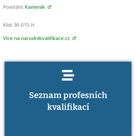
Povolání:
Kameník
Projděte si seznam profesních kvalifikací.
Víte, jaké dovednosti musíte pro danou
Kód: 36-015-H
kvalifikaci prokázat?
Více na narodnikvalifikace.cz
Seznam profesních
kvalifikací