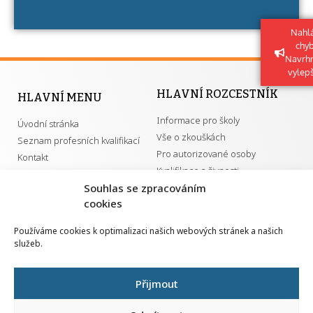
získání určitá kvalifikace.
Nahlá
chy
Navrh
vylep
HLAVNÍ ROZCESTNÍK
HLAVNÍ MENU
Informace pro školy
Úvodní stránka
Vše o zkouškách
Seznam profesních kvalifikací
Pro autorizované osoby
Kontakt
Kvalifikace a živnosti
Souhlas se zpracováním
cookies
DŮLEŽITÉ ODKAZY
Používáme cookies k optimalizaci našich webových stránek a našich
služeb.
GDPR
Převodník ÚPK a živností
Národní pedagogický institut ČR
Přehled PK pro splnění MZK
Přijmout
Senovážné náměstí 25
110 00 Praha 1