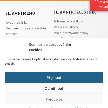
Navrh
vylep
HLAVNÍ ROZCESTNÍK
HLAVNÍ MENU
Informace pro školy
Úvodní stránka
Vše o zkouškách
Seznam profesních kvalifikací
Pro autorizované osoby
Kontakt
Kvalifikace a živnosti
Souhlas se zpracováním
cookies
DŮLEŽITÉ ODKAZY
Používáme cookies k optimalizaci našich webových stránek a našich
služeb.
GDPR
Převodník ÚPK a živností
Národní pedagogický institut ČR
Přehled PK pro splnění MZK
Přijmout
Senovážné náměstí 25
110 00 Praha 1
Odmítnout
Předvolby