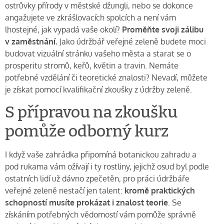
ostrůvky přírody v městské džungli, nebo se dokonce
angažujete ve zkrášlovacích spolcích a není vám
lhostejné, jak vypadá vaše okolí?
Proměňte svoji zálibu
v zaměstnání.
Jako údržbář veřejné zeleně budete moci
budovat vizuální stránku vašeho města a starat se o
prosperitu stromů, keřů, květin a travin. Nemáte
potřebné vzdělání či teoretické znalosti? Nevadí, můžete
je získat pomocí kvalifikační zkoušky z údržby zeleně.
S přípravou na zkoušku
pomůže odborný kurz
I když vaše zahrádka připomíná botanickou zahradu a
pod rukama vám ožívají i ty rostliny, jejichž osud byl podle
ostatních lidí už dávno zpečetěn, pro práci údržbáře
veřejné zeleně nestačí jen talent:
kromě praktických
schopností musíte prokázat i znalost teorie
. Se
získáním potřebných vědomostí vám pomůže správně