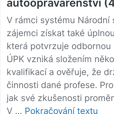
autoopravárenství (
V rámci systému Národní 
zájemci získat také úplnou
která potvrzuje odbornou 
ÚPK vzniká složením někol
kvalifikací a ověřuje, že d
činnosti dané profese. Pro 
jak své zkušenosti proměn
Národní
V …
Pokračování textu
soustava