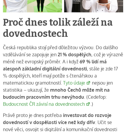
Proč dnes tolik záleží na
dovednostech
Česká republika stojí před důležitou výzvou. Do dalšího
vzdělávání se zapojuje jen
21 % dospělých
, což je výrazně
méně než evropský průměr. A i když
69 % lidí má
alespoň základní digitální dovednosti
, stále je zde 17
% dospělých, kteří mají potíže s čtenářskou a
matematickou gramotností.
Tyto údaje
nejsou jen
statistika – ukazují, že
mnoho Čechů může mít na
budoucím pracovním trhu nevýhodu
. (Cedefop:
Budoucnost ČR závisí na dovednostech
.)
Právě proto je dnes potřeba
investovat do rozvoje
dovedností v dospělosti více než kdy dřív
. Učit se
nové věci, osvojit si digitální a komunikační dovednosti