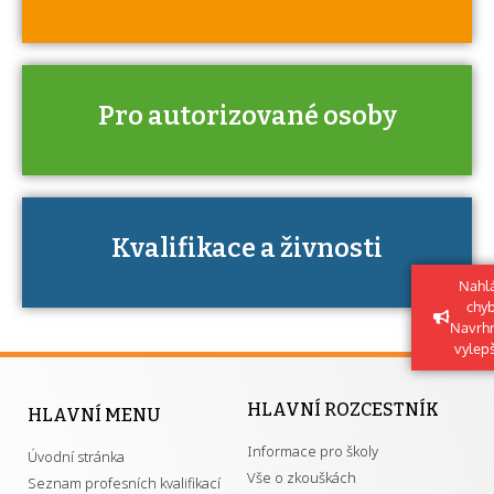
Pro autorizované osoby
Kdo je to autorizovaná osoba a jaké
výhody má získání autorizace?
Kvalifikace a živnosti
U řady živností je podmínkou k jejímu
získání určitá kvalifikace.
Nahlá
chy
Navrh
vylep
HLAVNÍ ROZCESTNÍK
HLAVNÍ MENU
Informace pro školy
Úvodní stránka
Vše o zkouškách
Seznam profesních kvalifikací