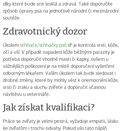
díky které bude srst lesklá a zdravá. Také doporučíte
způsob úpravy psa na jednotlivé národní či mezinárodní
soutěže.
Zdravotnický dozor
Úkolem
střihače/střihačky psů
je kontrola srsti, kůže,
očí a uší. V případě napadení kůže běžnými parazity je
potřeba doporučit vhodné masti či kapky, ovšem u
vážnějších poškození je na místě doporučení vyšetření
odborným lékařem. Vaším úkolem tak bude sledovat i
drobné změny, které by mohly vést k onemocnění kůže,
srsti či zraku a sluchu zvířete a doporučit včasnou
návštěvu u veterináře.
Jak získat kvalifikaci?
Práce se zvířaty je velmi pestrá, vyžaduje empatii, lásku
ke zvířatům i trochu odvahy. Pokud vás tato náplň