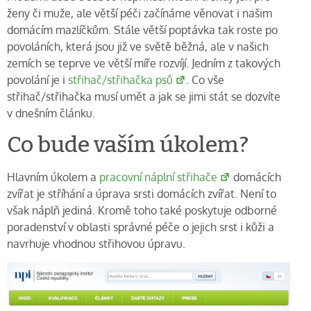
ženy či muže, ale větší péči začínáme věnovat i našim
domácím mazlíčkům. Stále větší poptávka tak roste po
povoláních, která jsou již ve světě běžná, ale v našich
zemích se teprve ve větší míře rozvíjí. Jedním z takových
povolání je i
střihač/střihačka psů
. Co vše
střihač/střihačka musí umět a jak se jimi stát se dozvíte
v dnešním článku.
Co bude vaším úkolem?
Hlavním úkolem a
pracovní náplní střihače
domácích
zvířat je stříhání a úprava srsti domácích zvířat. Není to
však náplň jediná. Kromě toho také poskytuje odborné
poradenství v oblasti správné péče o jejich srst i kůži a
navrhuje vhodnou střihovou úpravu.