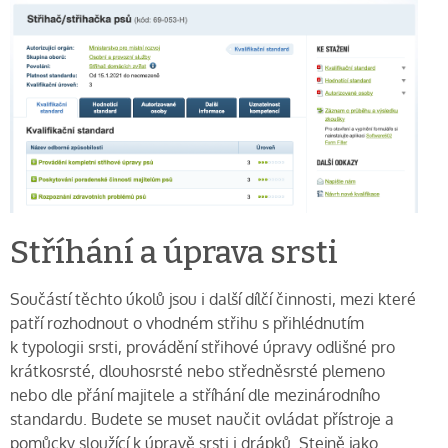
Stříhání a úprava srsti
Součástí těchto úkolů jsou i další dílčí činnosti, mezi které
patří rozhodnout o vhodném střihu s přihlédnutím
k typologii srsti, provádění střihové úpravy odlišné pro
krátkosrsté, dlouhosrsté nebo středněsrsté plemeno
nebo dle přání majitele a stříhání dle mezinárodního
standardu. Budete se muset naučit ovládat přístroje a
pomůcky sloužící k úpravě srsti i drápků. Stejně jako