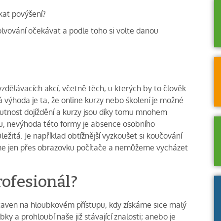
kat povýšení?
lvování očekávat a podle toho si volte danou
zdělávacích akcí, včetně těch, u kterých by to člověk
á výhoda je ta, že online kurzy nebo školení je možné
utnost dojíždění a kurzy jsou díky tomu mnohem
anu, nevýhoda této formy je absence osobního
ležitá. Je například obtížnější vyzkoušet si koučování
íme jen přes obrazovku počítače a nemůžeme vycházet
rofesionál?
taven na hloubkovém přístupu, kdy získáme sice malý
ky a prohloubí naše již stávající znalosti; anebo je