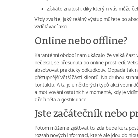
Získáte znalosti, díky kterým vás může če
Vždy zvažte, jaký reálný výstup můžete po abso
vzdělávací akci.
Online nebo offline?
Karanténní období nám ukázalo, že velká část v
nečekal, se přesunula do online prostředí. Velk
absolvovat prakticky odkudkoliv. Odpadá tak n
přístupnější větší části klientů. Na druhou str
kontaktu. A ta je u některých typů akcí velmi dů
a motivování ostatních v momentě, kdy je vid
z řeči těla a gestikulace.
Jste začátečník nebo p
Potom můžeme zjišťovat to, zda bude kurz pos
rozsah nových informací, které ale jdou do hloub