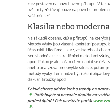
kurz postaven na povrchovém přístupu. V tako
ovšem ty zůstávají pouze na povrchu problemati
začátečnické.
Klasika nebo moderna
Na základě obsahu, cílů a přístupů, na kterých 
Metody výuky jsou vlastně konkrétní postupy, 
účastníků. Hledáme-li kurz, ze kterého si chc
jsou vhodné akce s tradičními metodami výuky, 
apod. Pokud je ale našim cílem naučit se řešit
anebo analyzovat neobvyklé situace, potom je vh
metody výuky. Těmi může být řešení případových
diskuzní kroužky apod.
Pokud chcete udržet krok s trendy na pracov
. Potřebujete si neustále doplňovat vzdě
profesi úplně? Pak navštivte portál
www.vzde
.