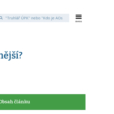
nější?
Obsah článku