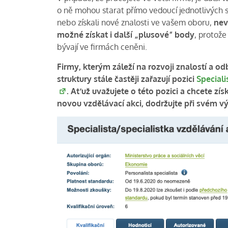
o ně mohou starat přímo vedoucí jednotlivých sek
nebo získali nové znalosti ve vašem oboru,
nev
možné získat i další „plusové“ body
, protože
bývají ve firmách ceněni.
Firmy, kterým záleží na rozvoji znalostí a 
struktury stále častěji zařazují pozici
Speciali
. Ať už uvažujete o této pozici a chcete z
novou vzdělávací akci, dodržujte při svém výb