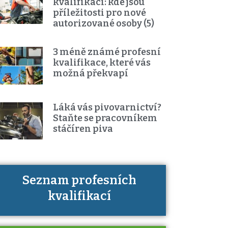
kvalifikací: kde jsou
příležitosti pro nové
autorizované osoby (5)
3 méně známé profesní
kvalifikace, které vás
možná překvapí
Láká vás pivovarnictví?
Staňte se pracovníkem
stáčíren piva
Seznam profesních
Víte, jaké dovednosti musíte pro
kvalifikací
danou kvalifikaci prokázat?