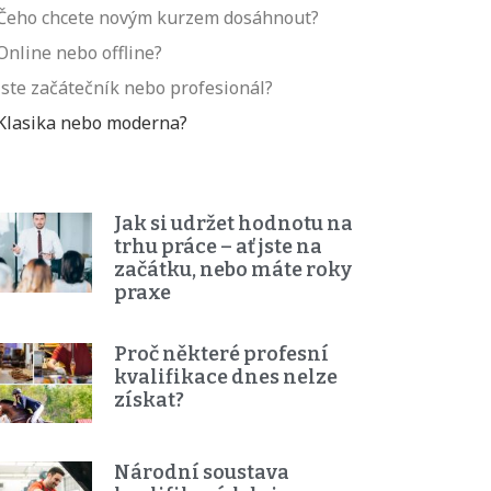
Čeho chcete novým kurzem dosáhnout?
Online nebo offline?
Jste začátečník nebo profesionál?
Klasika nebo moderna?
Jak si udržet hodnotu na
trhu práce – ať jste na
začátku, nebo máte roky
praxe
Proč některé profesní
kvalifikace dnes nelze
získat?
Národní soustava