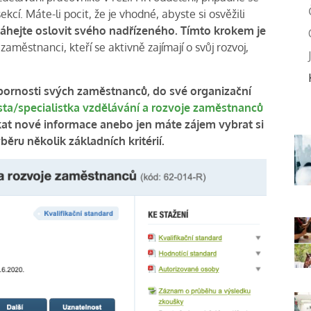
cí. Máte-li pocit, že je vhodné, abyste si osvěžili
áhejte oslovit svého nadřízeného. Tímto krokem je
 zaměstnanci, kteří se aktivně zajímají o svůj rozvoj,
odbornosti svých zaměstnanců, do své organizační
sta/specialistka vzdělávání a rozvoje zaměstnanců
ískat nové informace anebo jen máte zájem vybrat si
ěru několik základních kritérií.