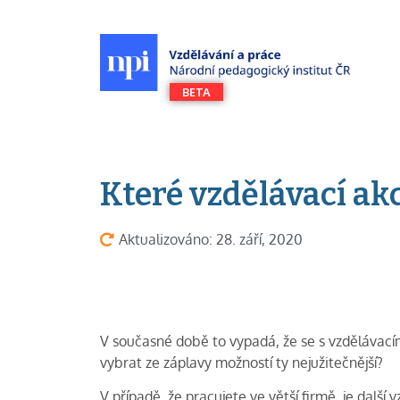
Které vzdělávací ak
Aktualizováno: 28. září, 2020
V současné době to vypadá, že se s vzdělávacími
vybrat ze záplavy možností ty nejužitečnější?
V případě, že pracujete ve větší firmě, je další