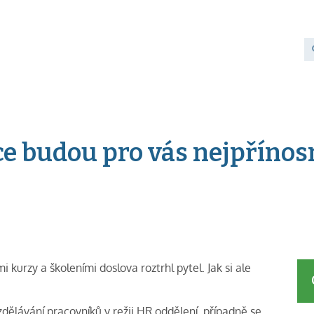
ce budou pro vás nejpřínos
 kurzy a školeními doslova roztrhl pytel. Jak si ale
 vzdělávání pracovníků v režii HR oddělení, případně se