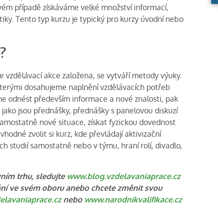
vém případě získáváme velké množství informací,
ky. Tento typ kurzu je typický pro kurzy úvodní nebo
?
je vzdělávací akce založena, se vytváří metody výuky.
kterými dosahujeme naplnění vzdělávacích potřeb
eme odnést především informace a nové znalosti, pak
jako jsou přednášky, přednášky s panelovou diskuzí
 samostatně nové situace, získat fyzickou dovednost
odné zvolit si kurz, kde převládají aktivizační
 studií samostatně nebo v týmu, hraní rolí, divadlo,
ním trhu, sledujte
www.blog.vzdelavaniaprace.cz
lání ve svém oboru anebo chcete změnit svou
lavaniaprace.cz
nebo
www.narodnikvalifikace.cz