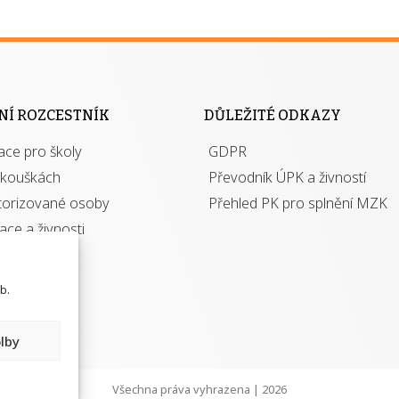
NÍ ROZCESTNÍK
DŮLEŽITÉ ODKAZY
ace pro školy
GDPR
zkouškách
Převodník ÚPK a živností
torizované osoby
Přehled PK pro splnění MZK
kace a živnosti
b.
lby
Všechna práva vyhrazena | 2026