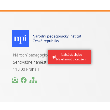
Národní pedagogický institut ČR
Nahlásit chybu
Navrhnout vylepšení
Senovážné náměstí 25
110 00 Praha 1