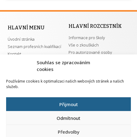
HLAVNÍ ROZCESTNÍK
HLAVNÍ MENU
Informace pro školy
Úvodní stránka
Vše o zkouškách
Seznam profesních kvalifikací
Pro autorizované osoby
Kontakt
Kvalifikace a živnosti
Souhlas se zpracováním
cookies
DŮLEŽITÉ ODKAZY
Používáme cookies k optimalizaci našich webových stránek a našich
služeb.
GDPR
Převodník ÚPK a živností
Národní pedagogický institut ČR
Přijmout
Přehled PK pro splnění MZK
Senovážné náměstí 25
110 00 Praha 1
Odmítnout
Předvolby