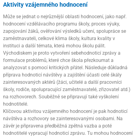
Aktivity vzájemného hodnocení
Může se jednat o nejrůznější oblasti hodnocení, jako např.
hodnocení vzdělávacího programu školy, proces výuky,
zapojování žáků, ověřování výsledků učení, spolupráce se
zaměstnavateli, celkové klima školy, kultura kvality v
instituci a další témata, která mohou školu pálit.
Východiskem je proto vytvoření sebehodnoticí zprávy a
formulace problémů, které chce škola přezkoumat a
analyzovat s pomocí kritických přátel. Následuje důkladná
příprava hodnoticí návštěvy a zajištění účasti celé škály
zainteresovaných aktérů (žáci, učitelé a další pracovníci
školy, rodiče, spolupracující zaměstnavatelé, zřizovatel atd.)
na rozhovorech. Souběžně se připravují také vyškolení
hodnotitelé.
Klíčovou aktivitou vzájemného hodnocení je pak hodnoticí
návštěva a rozhovory se zainteresovanými osobami. Na
závěr je připravena předběžná zpětná vazba a poté
hodnotitelé vypracují hodnoticí zprávu. Tu mohou hodnocení