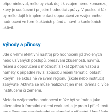
připomínkovat, mělo by však dojít k vzájemnému konsenzu,
který je současně i přijetím hodnoticí zprávy. V poslední fázi
by mělo dojít k implementaci doporučení ze vzájemného
hodnocení ve formě akčních plánů a návrhu konkrétních
aktivit.
Výhody a přínosy
Jde o velmi efektivní nástroj pro hodnocení již zvolených
nebo užívaných postupů, předávání zkušeností, návrhů,
řešení a doporučení s možností získat zpětnou vazbu a
náměty k případné revizi způsobu řešení témat či oblastí,
kterými se aktuálně ve svém regionu (škole nebo instituci)
zabýváte. Aktivita se může realizovat jen mezi dvěma či více
institucemi či zeměmi.
Metoda vzájemného hodnocení může být vnímána jako
alternativa k formální externí evaluaci, a je proto i příležitostí
pro případnou mezinárodní spolupráci a síťování. Umožňuje