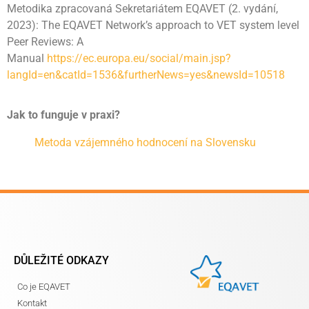
Metodika zpracovaná Sekretariátem EQAVET (2. vydání,
2023): The EQAVET Network’s approach to VET system level
Peer Reviews: A
Manual
https://ec.europa.eu/social/main.jsp?
langId=en&catId=1536&furtherNews=yes&newsId=10518
Jak to funguje v praxi?
Metoda vzájemného hodnocení na Slovensku
DŮLEŽITÉ ODKAZY
Co je EQAVET
Kontakt