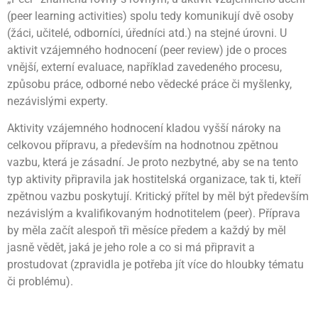
(peer learning activities) spolu tedy komunikují dvě osoby
(žáci, učitelé, odborníci, úředníci atd.) na stejné úrovni. U
aktivit vzájemného hodnocení (peer review) jde o proces
vnější, externí evaluace, například zavedeného procesu,
způsobu práce, odborné nebo vědecké práce či myšlenky,
nezávislými experty.
Aktivity vzájemného hodnocení kladou vyšší nároky na
celkovou přípravu, a především na hodnotnou zpětnou
vazbu, která je zásadní. Je proto nezbytné, aby se na tento
typ aktivity připravila jak hostitelská organizace, tak ti, kteří
zpětnou vazbu poskytují. Kritický přítel by měl být především
nezávislým a kvalifikovaným hodnotitelem (peer). Příprava
by měla začít alespoň tři měsíce předem a každý by měl
jasně vědět, jaká je jeho role a co si má připravit a
prostudovat (zpravidla je potřeba jít více do hloubky tématu
či problému).