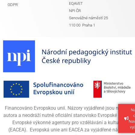
EQAVET
GDPR
NPI ČR
Senovážné náměstí 25
110 00 Praha 1
Financováno Evropskou unií. Názory vyjádřené jsou názory
Na
autora a neodráží nutně oficiální stanovisko Evropské unie či
Na
Evropské výkonné agentury pro vzdělávání a kulturu
vy
(EACEA). Evropská unie ani EACEA za vyjádřené názory