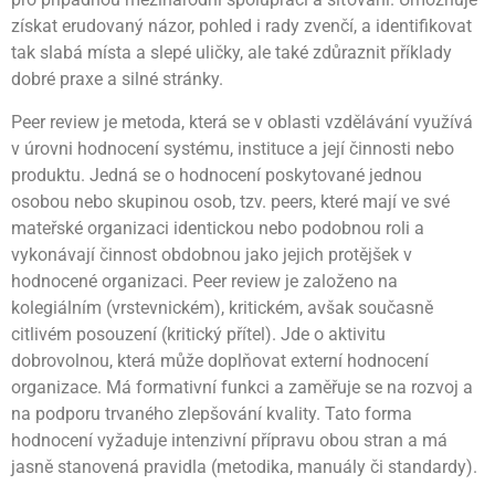
získat erudovaný názor, pohled i rady zvenčí, a identifikovat
tak slabá místa a slepé uličky, ale také zdůraznit příklady
dobré praxe a silné stránky.
Peer review je metoda, která se v oblasti vzdělávání využívá
v úrovni hodnocení systému, instituce a její činnosti nebo
produktu. Jedná se o hodnocení poskytované jednou
osobou nebo skupinou osob, tzv. peers, které mají ve své
mateřské organizaci identickou nebo podobnou roli a
vykonávají činnost obdobnou jako jejich protějšek v
hodnocené organizaci. Peer review je založeno na
kolegiálním (vrstevnickém), kritickém, avšak současně
citlivém posouzení (kritický přítel). Jde o aktivitu
dobrovolnou, která může doplňovat externí hodnocení
organizace. Má formativní funkci a zaměřuje se na rozvoj a
na podporu trvaného zlepšování kvality. Tato forma
hodnocení vyžaduje intenzivní přípravu obou stran a má
jasně stanovená pravidla (metodika, manuály či standardy).