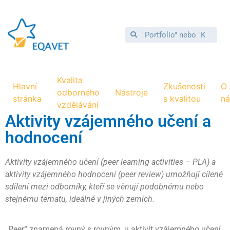
Kvalita
Hlavní
Zkušenosti
O
odborného
Nástroje
stránka
s kvalitou
ná
vzdělávání
Aktivity vzájemného učení a
hodnocení
Aktivity vzájemného učení (peer learning activities – PLA) a
aktivity vzájemného hodnocení (peer review) umožňují cílené
sdílení mezi odborníky, kteří se věnují podobnému nebo
stejnému tématu, ideálně v jiných zemích.
„Peer“ znamená rovný s rovným, u aktivit vzájemného učení