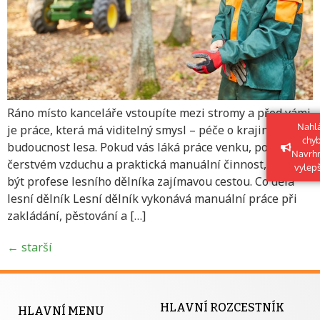
Ráno místo kanceláře vstoupíte mezi stromy a před vámi
Nahlá
je práce, která má viditelný smysl – péče o krajinu a
chy
budoucnost lesa. Pokud vás láká práce venku, pohyb na
Navrh
čerstvém vzduchu a praktická manuální činnost, může
vylep
být profese lesního dělníka zajímavou cestou. Co dělá
lesní dělník Lesní dělník vykonává manuální práce při
zakládání, pěstování a […]
←
starší
HLAVNÍ ROZCESTNÍK
HLAVNÍ MENU