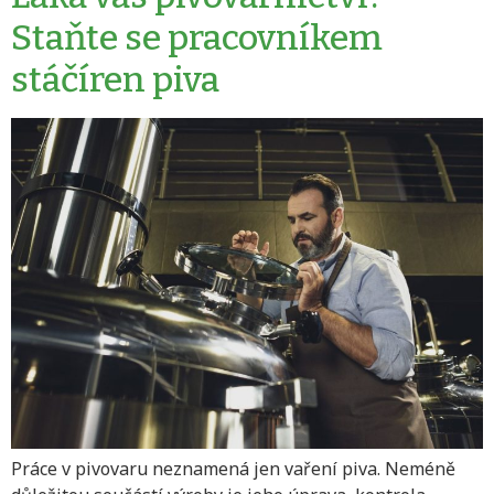
Staňte se pracovníkem
stáčíren piva
Práce v pivovaru neznamená jen vaření piva. Neméně