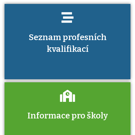
Seznam profesních
kvalifikací
Informace pro školy
Zjistěte, jak se přihlásit ke zkoušce a kde
získáte informace o tom, kdo vás vyzkouší.