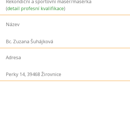
Rekondiční a sportovní masér/masérka
(
detail profesní kvalifikace
)
Název
Bc. Zuzana Šuhájková
Adresa
Perky
14,
39468
Žirovnice