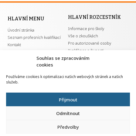
HLAVNÍ ROZCESTNÍK
HLAVNÍ MENU
Informace pro školy
Úvodní stránka
Vše o zkouškách
Seznam profesních kvalifikací
Pro autorizované osoby
Kontakt
Kvalifikace a živnosti
Souhlas se zpracováním
Nahlá
cookies
chy
DŮLEŽITÉ ODKAZY
Navrh
Používáme cookies k optimalizaci našich webových stránek a našich
vylep
služeb.
GDPR
Převodník ÚPK a živností
Národní pedagogický institut ČR
Přehled PK pro splnění MZK
Přijmout
Senovážné náměstí 25
110 00 Praha 1
Odmítnout
Předvolby