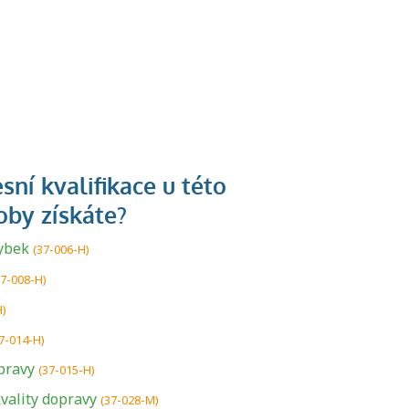
ybek
(37-006-H)
37-008-H)
H)
7-014-H)
pravy
(37-015-H)
vality dopravy
U řady živností je
(37-028-M)