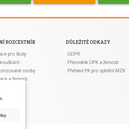
jako škola
 rámci
Kdo 
soustavy
autori
ací jisté
osoba 
NÍ ROZCESTNÍK
DŮLEŽITÉ ODKAZY
y při
výhody m
ace pro školy
ávání
GDPR
autor
izací?
zkouškách
Převodník ÚPK a živností
torizované osoby
Přehled PK pro splnění MZK
kace a živnosti
b.
lby