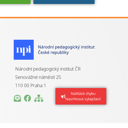
je to
zovaná
a jaké
á získání
izace?
Národní pedagogický institut ČR
Senovážné náměstí 25
110 00 Praha 1
Nahlásit chybu
Navrhnout vylepšení