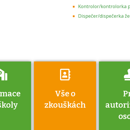
Kontrolor/kontrolorka p
Zjistěte, jak se
přihlásit ke
Dispečer/dispečerka že
zkoušce a kde
získáte informace
o tom, kdo vás
vyzkouší.
rmace
Vše o
P
školy
zkouškách
autor
os