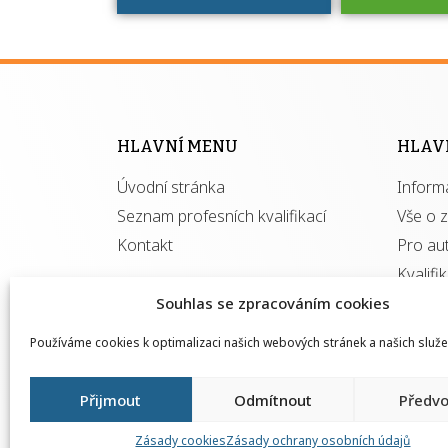
Víte, že 
máte v
Národní 
kvalifik
HLAVNÍ MENU
HLAV
výhod
Úvodní stránka
Inform
získ
autor
Seznam profesních kvalifikací
Vše o 
Kontakt
Pro au
Kvalifi
Souhlas se zpracováním cookies
Používáme cookies k optimalizaci našich webových stránek a našich služe
Přijmout
Odmítnout
Předvo
Zásady cookies
Zásady ochrany osobních údajů