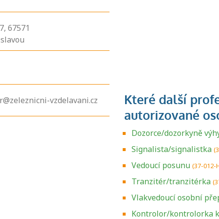
7,
67571
slavou
er@zeleznicni-vzdelavani.cz
Dozorce/dozorkyně výh
Signalista/signalistka
(
Vedoucí posunu
(37-012-
Tranzitér/tranzitérka
(3
Vlakvedoucí osobní pře
Kontrolor/kontrolorka k