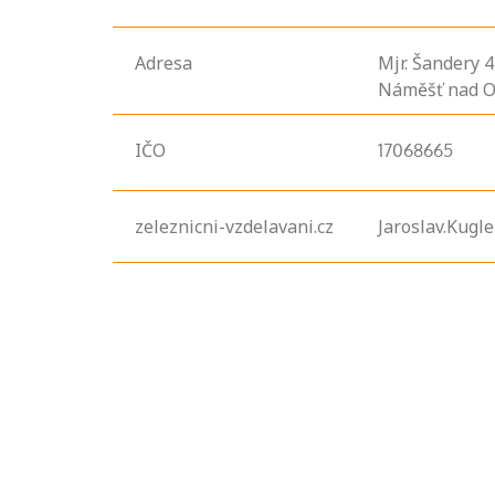
Adresa
Mjr. Šandery
4
Náměšť nad O
IČO
17068665
zeleznicni-vzdelavani.cz
Jaroslav.Kugl