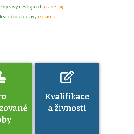
podmínkou k
řepravy cestujících
(37-029-M)
jejímu získání
lezniční dopravy
(37-061-N)
určitá kvalifikace.
Pro které toto
platí a kde si
znalosti a
dovednosti
nechat ověřit?
ro
Kvalifikace
izované
a živnosti
oby