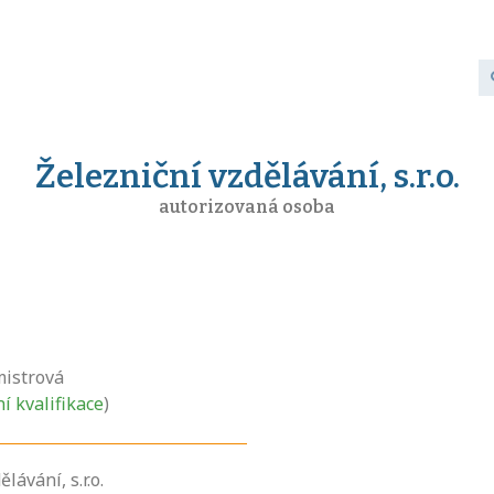
Železniční vzdělávání, s.r.o.
autorizovaná osoba
mistrová
ní kvalifikace
)
lávání, s.r.o.