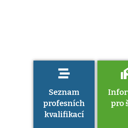
Projděte si
seznam
profesních
kvalifikací. Víte,
jaké dovednosti
musíte pro danou
kvalifikaci
prokázat?
Seznam
Info
profesních
pro 
kvalifikací