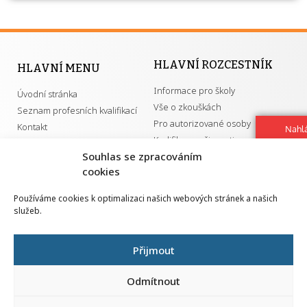
HLAVNÍ ROZCESTNÍK
HLAVNÍ MENU
Informace pro školy
Úvodní stránka
Vše o zkouškách
Seznam profesních kvalifikací
Pro autorizované osoby
Kontakt
Nahlá
Kvalifikace a živnosti
chy
Souhlas se zpracováním
Navrh
vylep
cookies
DŮLEŽITÉ ODKAZY
Používáme cookies k optimalizaci našich webových stránek a našich
služeb.
GDPR
Převodník ÚPK a živností
Národní pedagogický institut ČR
Přehled PK pro splnění MZK
Přijmout
Senovážné náměstí 25
110 00 Praha 1
Odmítnout