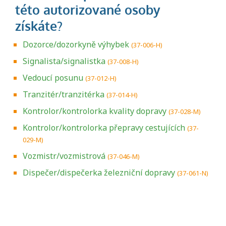
Dozorce/dozorkyně výhybek
(37-006-H)
Signalista/signalistka
(37-008-H)
Vedoucí posunu
(37-012-H)
Tranzitér/tranzitérka
(37-014-H)
Kontrolor/kontrolorka kvality dopravy
(37-028-M)
Kontrolor/kontrolorka přepravy cestujících
(37-
029-M)
Vozmistr/vozmistrová
(37-046-M)
Dispečer/dispečerka železniční dopravy
(37-061-N)
Projděte si seznam profesních kvalifikací.
Víte, jaké dovednosti musíte pro danou
kvalifikaci prokázat?