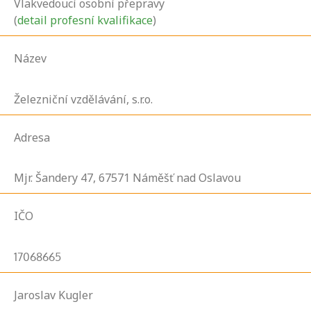
Vlakvedoucí osobní přepravy
(
detail profesní kvalifikace
)
Název
Železniční vzdělávání, s.r.o.
Adresa
Mjr. Šandery
47,
67571
Náměšť nad Oslavou
IČO
17068665
Jaroslav Kugler