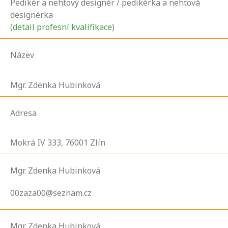
Pedikér a nehtový designér / pedikérka a nehtová
designérka
(
detail profesní kvalifikace
)
Název
Mgr. Zdenka Hubinková
Adresa
Mokrá IV
333,
76001
Zlín
Mgr. Zdenka Hubinková
00zaza00@seznam.cz
Mgr. Zdenka Hubinková