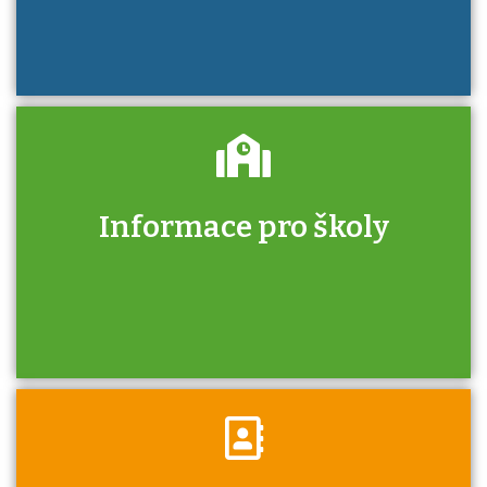
Informace pro školy
Zjistěte, jak se přihlásit ke zkoušce a kde
získáte informace o tom, kdo vás vyzkouší.