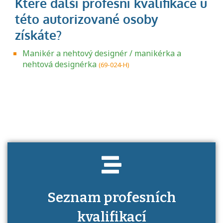
Manikér a nehtový designér / manikérka a
nehtová designérka
(69-024-H)
Projděte si seznam profesních kvalifikací.
Víte, jaké dovednosti musíte pro danou
kvalifikaci prokázat?
Seznam profesních
kvalifikací