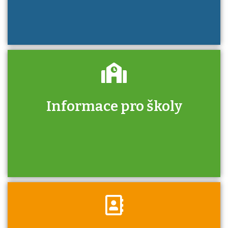
Informace pro školy
Zjistěte, jak se přihlásit ke zkoušce a kde
získáte informace o tom, kdo vás vyzkouší.