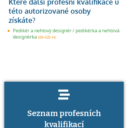
Pedikér a nehtový designér / pedikérka a nehtová
designérka
(69-025-H)
Projděte si seznam profesních kvalifikací.
Víte, jaké dovednosti musíte pro danou
kvalifikaci prokázat?
Seznam profesních
kvalifikací