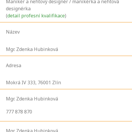
Manikér a nehtový designér / manikérka a nehtová
designérka
(
detail profesní kvalifikace
)
Název
Mgr. Zdenka Hubinková
Adresa
Mokrá IV
333,
76001
Zlín
Mgr. Zdenka Hubinková
777 878 870
Mgr. Zdenka Hubinková