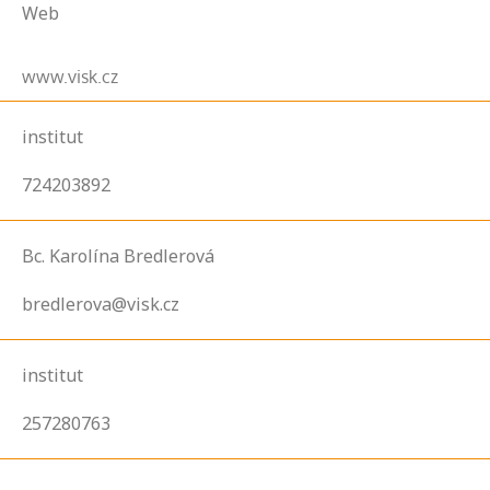
Web
www.visk.cz
institut
724203892
Bc. Karolína Bredlerová
bredlerova@visk.cz
institut
257280763