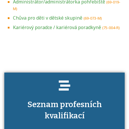
Administrátor/administrátorka pohřebiště
(69-019-
M)
Chůva pro děti v dětské skupině
(69-073-M)
Kariérový poradce / kariérová poradkyně
(75-004-R)
Projděte si seznam profesních kvalifikací.
Víte, jaké dovednosti musíte pro danou
kvalifikaci prokázat?
Seznam profesních
kvalifikací