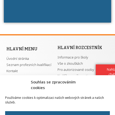
HLAVNÍ ROZCESTNÍK
HLAVNÍ MENU
Informace pro školy
Úvodní stránka
Vše o zkouškách
Seznam profesních kvalifikací
Pro autorizované osoby
Nahlá
Kontakt
chy
Kvalifikace a živnosti
Navrh
Souhlas se zpracováním
vylep
cookies
DŮLEŽITÉ ODKAZY
Používáme cookies k optimalizaci našich webových stránek a našich
služeb.
GDPR
Převodník ÚPK a živností
Národní pedagogický institut ČR
Přehled PK pro splnění MZK