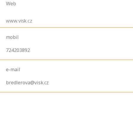
Web
www.visk.cz
mobil
724203892
e-mail
bredlerova@visk.cz