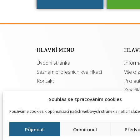
Víte, že 
máte v
Národní 
kvalifik
HLAVNÍ MENU
HLAV
výhod
Úvodní stránka
Inform
získ
autor
Seznam profesních kvalifikací
Vše o 
Kontakt
Pro au
Kvalifi
Souhlas se zpracováním cookies
Používáme cookies k optimalizaci našich webových stránek a našich služe
Přijmout
Odmítnout
Předvo