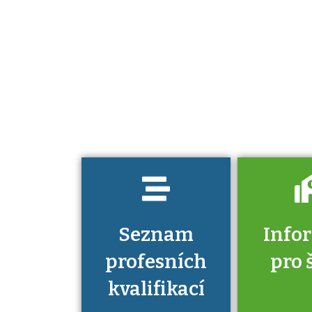
Projděte si
seznam
profesních
kvalifikací. Víte,
jaké dovednosti
musíte pro danou
kvalifikaci
prokázat?
Seznam
Info
profesních
pro 
kvalifikací