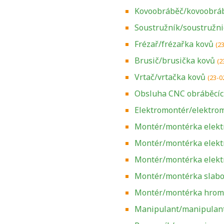
Kovoobráběč/kovoobráb
Soustružník/soustružni
Frézař/frézařka kovů
(2
Brusič/brusička kovů
(2
Vrtač/vrtačka kovů
(23-0
Obsluha CNC obráběcíc
Elektromontér/elektrom
Montér/montérka elektr
Montér/montérka elektr
Montér/montérka elekt
Montér/montérka slabo
Montér/montérka hrom
Manipulant/manipulant