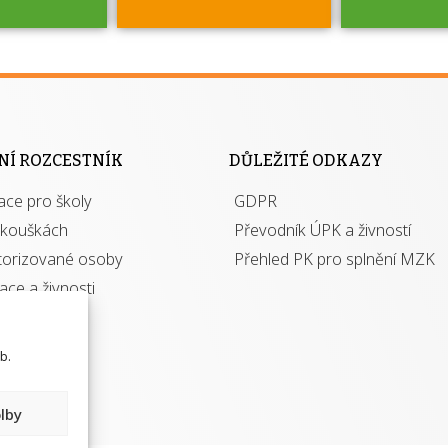
jako škola
 rámci
Kdo 
soustavy
autori
ací jisté
osoba 
NÍ ROZCESTNÍK
DŮLEŽITÉ ODKAZY
y při
výhody m
ace pro školy
ávání
GDPR
autor
izací?
zkouškách
Převodník ÚPK a živností
torizované osoby
Přehled PK pro splnění MZK
kace a živnosti
b.
lby