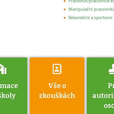
Pracovník/pracovnice e
Manipulační pracovník/
Zjistěte, jak se
přihlásit ke
Rekondiční a sportovn
zkoušce a kde
získáte informace
o tom, kdo vás
vyzkouší.
rmace
Vše o
P
školy
zkouškách
autor
os