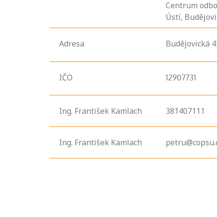
Centrum odbo
Ústí, Budějov
Adresa
Budějovická
4
IČO
12907731
Ing. František Kamlach
381407111
Ing. František Kamlach
petru@copsu.