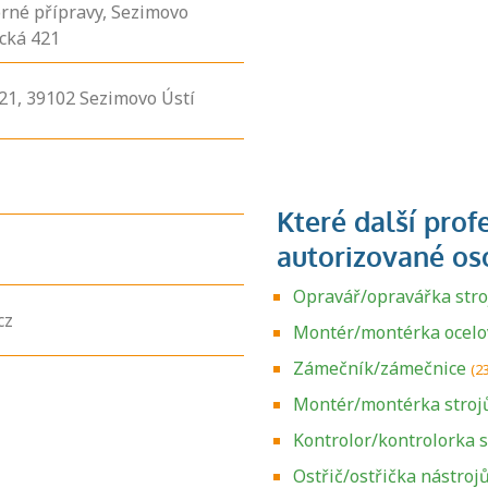
rné přípravy, Sezimovo
ická 421
21,
39102
Sezimovo Ústí
Opravář/opravářka stroj
cz
Montér/montérka ocelo
Zámečník/zámečnice
(2
Montér/montérka strojů
Kontrolor/kontrolorka 
Ostřič/ostřička nástroj