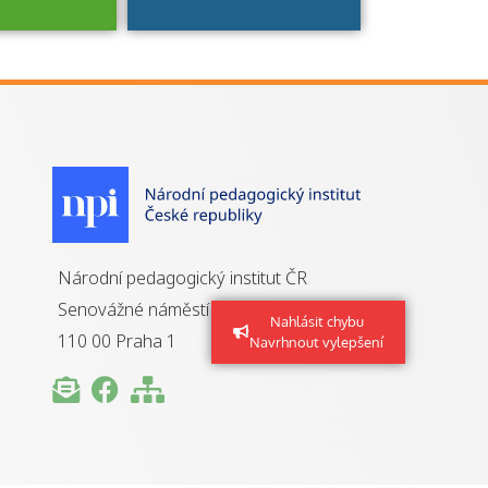
je to
zovaná
a jaké
á získání
izace?
Národní pedagogický institut ČR
Senovážné náměstí 25
Nahlásit chybu
110 00 Praha 1
Navrhnout vylepšení