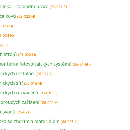
ěčka – základní práce
(23-021-E)
ce kovů
(23-022-H)
3-023-H)
3-024-H)
25-H)
h strojů
(23-026-H)
ontérka fotovoltaických systémů
(26-014-H)
ických instalací
(26-017-H)
ických sítí
(26-018-H)
rických rozvaděčů
(26-019-H)
proudých zařízení
(26-020-H)
osvodů
(26-021-H)
ka se zbožím a materiálem
(66-005-H)