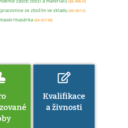
vidence zásob zboží a materiálu
U řady živností je
(66-006-H)
podmínkou k
pracovnice se zbožím ve skladu
(66-007-E)
jejímu získání
í masér/masérka
(69-037-M)
určitá kvalifikace.
Pro které toto
platí a kde si
znalosti a
dovednosti
nechat ověřit?
ro
Kvalifikace
izované
a živnosti
oby