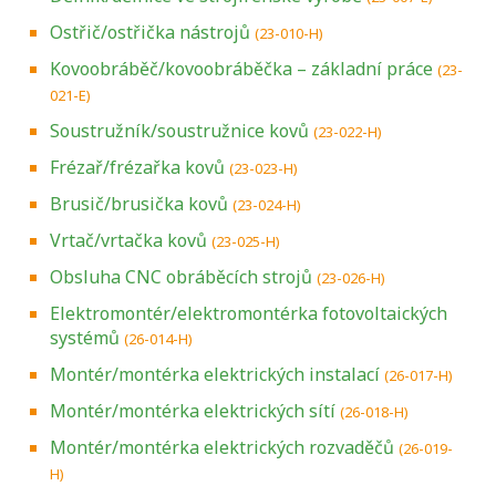
Ostřič/ostřička nástrojů
(23-010-H)
Kovoobráběč/kovoobráběčka – základní práce
(23-
021-E)
Soustružník/soustružnice kovů
(23-022-H)
Frézař/frézařka kovů
(23-023-H)
Brusič/brusička kovů
(23-024-H)
Vrtač/vrtačka kovů
(23-025-H)
Obsluha CNC obráběcích strojů
(23-026-H)
Elektromontér/elektromontérka fotovoltaických
systémů
(26-014-H)
Montér/montérka elektrických instalací
(26-017-H)
Montér/montérka elektrických sítí
(26-018-H)
Montér/montérka elektrických rozvaděčů
(26-019-
H)