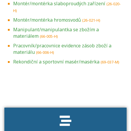
Montér/montérka slaboproudých zařízení
(26-020-
H)
Montér/montérka hromosvodů
(26-021-H)
Manipulant/manipulantka se zbožím a
materiálem
(66-005-H)
Pracovník/pracovnice evidence zásob zboží a
materiálu
(66-006-H)
Rekondiční a sportovní masér/masérka
(69-037-M)
Projděte si seznam profesních kvalifikací.
Víte, jaké dovednosti musíte pro danou
kvalifikaci prokázat?