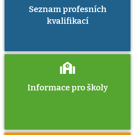
Seznam profesních
kvalifikací
Informace pro školy
Zjistěte, jak se přihlásit ke zkoušce a kde
získáte informace o tom, kdo vás vyzkouší.