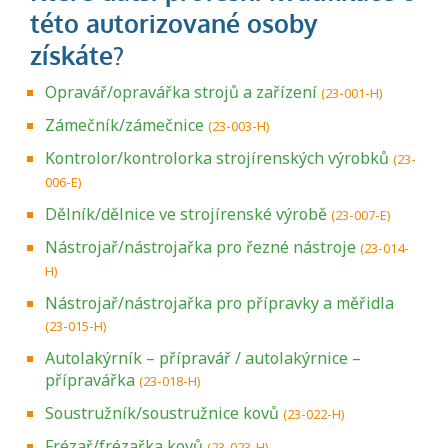
Opravář/opravářka strojů a zařízení
(23-001-H)
Zámečník/zámečnice
(23-003-H)
Kontrolor/kontrolorka strojírenských výrobků
(23-
006-E)
Dělník/dělnice ve strojírenské výrobě
(23-007-E)
Nástrojař/nástrojařka pro řezné nástroje
(23-014-
H)
Nástrojař/nástrojařka pro přípravky a měřidla
(23-015-H)
Autolakýrník – přípravář / autolakýrnice –
přípravářka
(23-018-H)
Soustružník/soustružnice kovů
(23-022-H)
Frézař/frézařka kovů
(23-023-H)