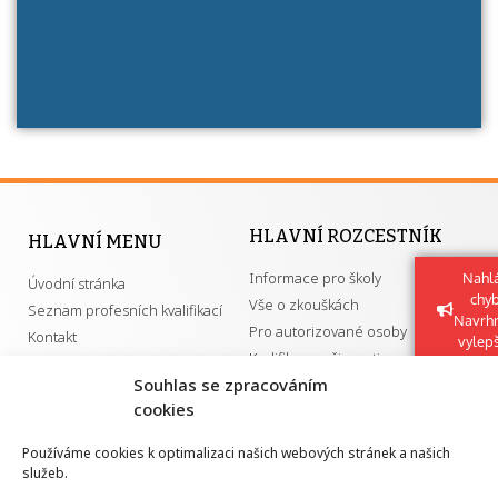
HLAVNÍ ROZCESTNÍK
HLAVNÍ MENU
Informace pro školy
Nahlá
Úvodní stránka
chy
Vše o zkouškách
Seznam profesních kvalifikací
Navrh
Pro autorizované osoby
Kontakt
vylep
Kvalifikace a živnosti
Souhlas se zpracováním
cookies
DŮLEŽITÉ ODKAZY
Používáme cookies k optimalizaci našich webových stránek a našich
služeb.
GDPR