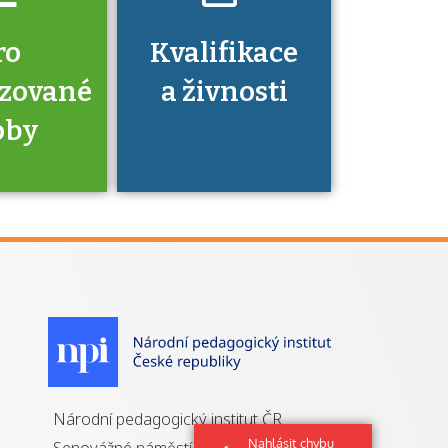
ro
Kvalifikace
izované
a živnosti
oby
je to
zovaná
a jaké
á získání
izace?
Národní pedagogický institut ČR
Nahlásit chybu
Senovážné náměstí 25