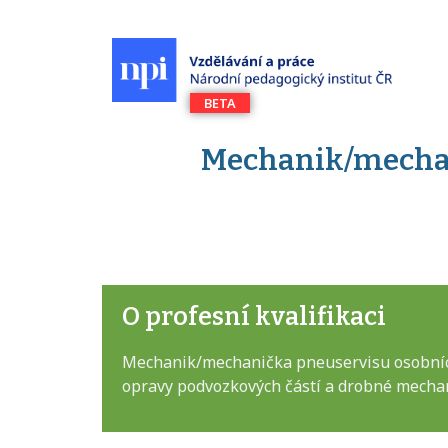
Mechanik/mechan
O profesní kvalifikaci
Mechanik/mechanička pneuservisu osobních 
opravy podvozkových částí a drobné mechan