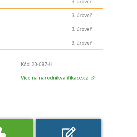
3
. úroveň
3
. úroveň
3
. úroveň
3
. úroveň
U řady živností je
podmínkou k
Kód: 23-087-H
jejímu získání
určitá kvalifikace.
Více na narodnikvalifikace.cz
Pro které toto
platí a kde si
znalosti a
dovednosti
nechat ověřit?