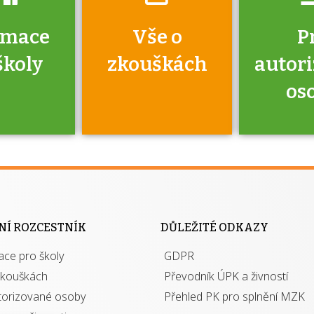
rmace
Vše o
P
školy
zkouškách
autor
os
jako škola
 rámci
Kdo 
soustavy
autori
ací jisté
osoba 
NÍ ROZCESTNÍK
DŮLEŽITÉ ODKAZY
y při
výhody m
ace pro školy
ávání
GDPR
autor
izací?
zkouškách
Převodník ÚPK a živností
torizované osoby
Přehled PK pro splnění MZK