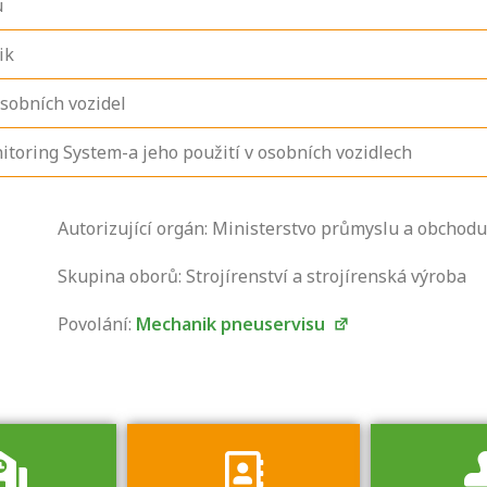
u
ik
sobních vozidel
oring System-a jeho použití v osobních vozidlech
Zjistěte, jak se
Autorizující orgán: Ministerstvo průmyslu a obchodu
přihlásit ke
zkoušce a kde
Skupina oborů: Strojírenství a strojírenská výroba
získáte informace
Povolání:
Mechanik pneuservisu
o tom, kdo vás
vyzkouší.