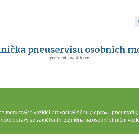
ička pneuservisu osobních mo
profesní kvalifikace
motorových vozidel provádí výměnu a opravu pneumatik, ide
ické opravy se zaměřením zejména na osobní silniční vozid