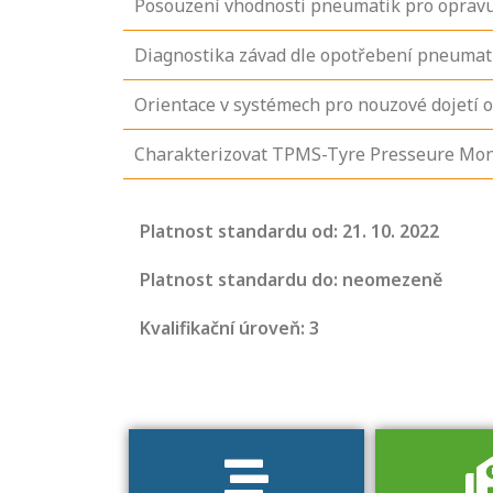
Posouzení vhodnosti pneumatik pro oprav
Diagnostika závad dle opotřebení pneumat
Orientace v systémech pro nouzové dojetí o
Charakterizovat TPMS-Tyre Presseure Monit
Projděte si
seznam
Platnost standardu od: 21. 10. 2022
profesních
kvalifikací. Víte,
Platnost standardu do: neomezeně
jaké dovednosti
Kvalifikační úroveň: 3
musíte pro danou
kvalifikaci
prokázat?