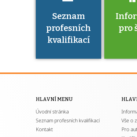
Seznam
Info
profesních
pro 
kvalifikací
Víte, že 
máte v
Národní 
kvalifik
HLAVNÍ MENU
HLAV
výhod
Úvodní stránka
Inform
získ
autor
Seznam profesních kvalifikací
Vše o 
Kontakt
Pro au