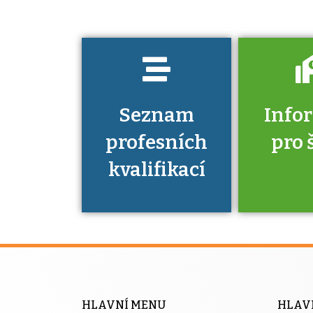
prokázat?
Seznam
Info
profesních
pro 
kvalifikací
Víte, že 
máte v
Národní 
kvalifik
HLAVNÍ MENU
HLAV