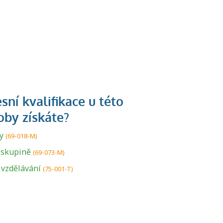
y
(69-018-M)
U řady živností je
podmínkou k
 skupině
(69-073-M)
jejímu získání
 vzdělávání
(75-001-T)
určitá kvalifikace.
Pro které toto
platí a kde si
znalosti a