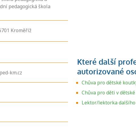
ední pedagogická škola
6701
Kroměříž
ped-km.cz
Chůva pro dětské koutk
Chůva pro děti v dětské
Zjistěte, jak se
Lektor/lektorka dalšího
přihlásit ke
zkoušce a kde
získáte informace
o tom, kdo vás
vyzkouší.