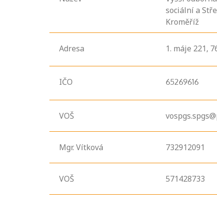
sociální a Stř
Kroměříž
Adresa
1. máje
221,
7
IČO
65269616
VOŠ
vospgs.spgs@
Projděte si
Mgr. Vítková
732912091
seznam
profesních
kvalifikací. Víte,
VOŠ
571428733
jaké dovednosti
musíte pro danou
kvalifikaci