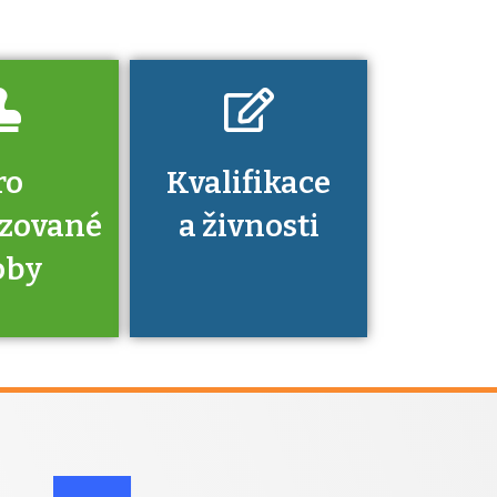
dovednosti
nechat ověřit?
ro
Kvalifikace
izované
a živnosti
oby
je to
zovaná
a jaké