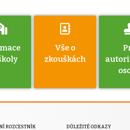
rmace
Vše o
P
školy
zkouškách
autor
os
jako škola
 rámci
Kdo 
soustavy
autori
ací jisté
osoba 
NÍ ROZCESTNÍK
DŮLEŽITÉ ODKAZY