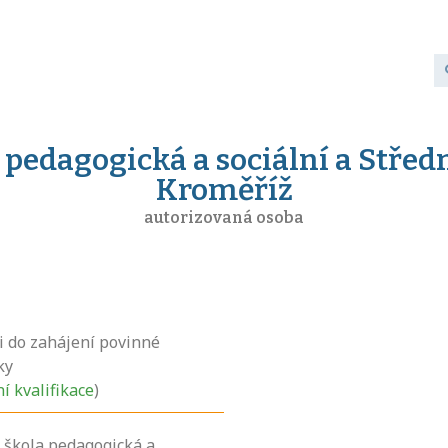
 pedagogická a sociální a Střed
Kroměříž
autorizovaná osoba
i do zahájení povinné
ky
ní kvalifikace
)
 škola pedagogická a