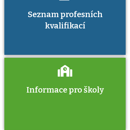
Seznam profesních
kvalifikací
Informace pro školy
Zjistěte, jak se přihlásit ke zkoušce a kde
získáte informace o tom, kdo vás vyzkouší.