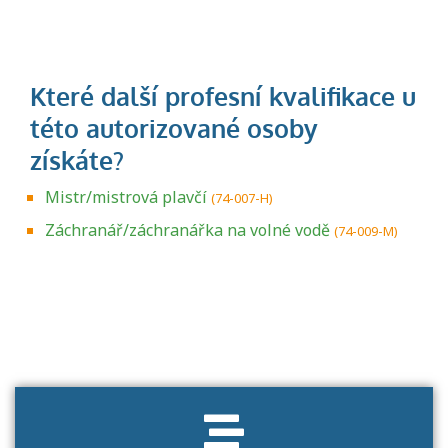
Mistr/mistrová plavčí
(74-007-H)
Záchranář/záchranářka na volné vodě
(74-009-M)
Projděte si seznam profesních kvalifikací.
Víte, jaké dovednosti musíte pro danou
kvalifikaci prokázat?