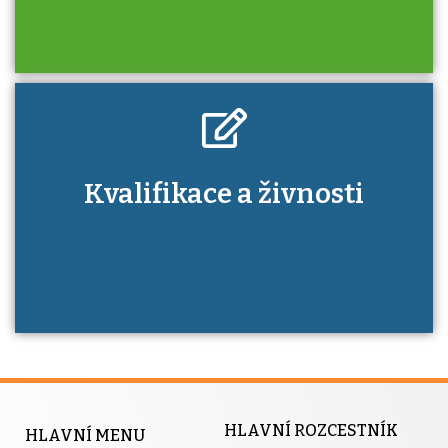
Kdo je to autorizovaná osoba a jaké výhody
Kvalifikace a živnosti
má získání autorizace?
HLAVNÍ ROZCESTNÍK
HLAVNÍ MENU