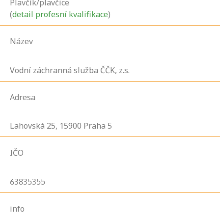
Plavčík/plavčice
(
detail profesní kvalifikace
)
Název
Vodní záchranná služba ČČK, z.s.
Adresa
Lahovská
25,
15900
Praha 5
IČO
63835355
info