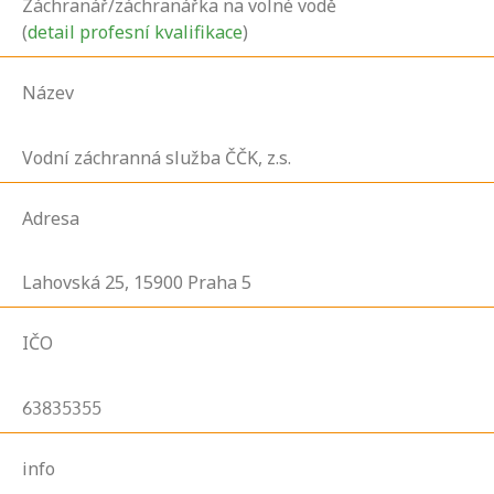
Záchranář/záchranářka na volné vodě
(
detail profesní kvalifikace
)
Název
Vodní záchranná služba ČČK, z.s.
Adresa
Lahovská
25,
15900
Praha 5
IČO
63835355
info