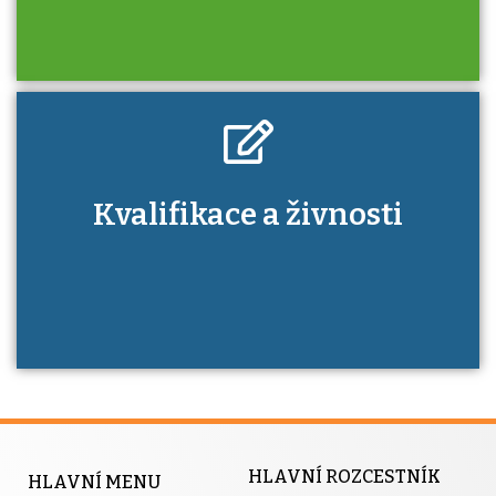
Kdo je to autorizovaná osoba a jaké výhody
Kvalifikace a živnosti
má získání autorizace?
HLAVNÍ ROZCESTNÍK
HLAVNÍ MENU