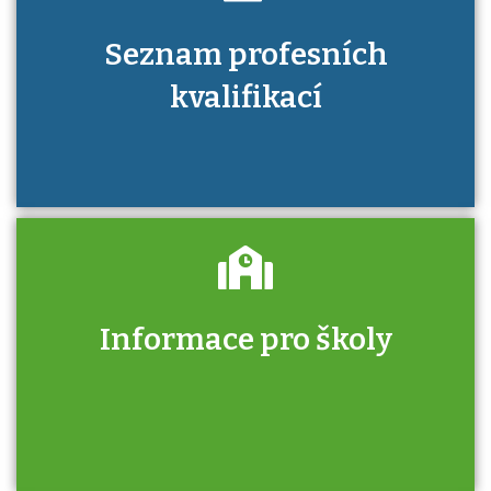
Seznam profesních
kvalifikací
Informace pro školy
Zjistěte, jak se přihlásit ke zkoušce a kde
získáte informace o tom, kdo vás vyzkouší.