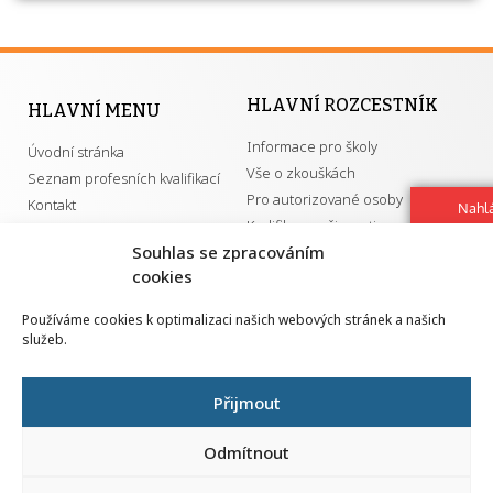
HLAVNÍ ROZCESTNÍK
HLAVNÍ MENU
Informace pro školy
Úvodní stránka
Vše o zkouškách
Seznam profesních kvalifikací
Pro autorizované osoby
Kontakt
Nahlá
Kvalifikace a živnosti
chy
Souhlas se zpracováním
Navrh
vylep
cookies
DŮLEŽITÉ ODKAZY
Používáme cookies k optimalizaci našich webových stránek a našich
služeb.
GDPR
Převodník ÚPK a živností
Národní pedagogický institut ČR
Přehled PK pro splnění MZK
Přijmout
Senovážné náměstí 25
110 00 Praha 1
Odmítnout