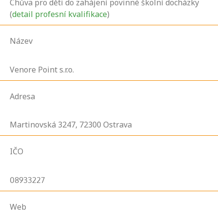
Chůva pro děti do zahájení povinné školní docházky
(
detail profesní kvalifikace
)
Název
Venore Point s.r.o.
Adresa
Martinovská
3247,
72300
Ostrava
IČO
08933227
Web