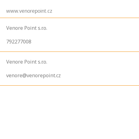
www.venorepoint.cz
Venore Point s.r.o.
792277008
Venore Point s.r.o.
venore@venorepoint.cz