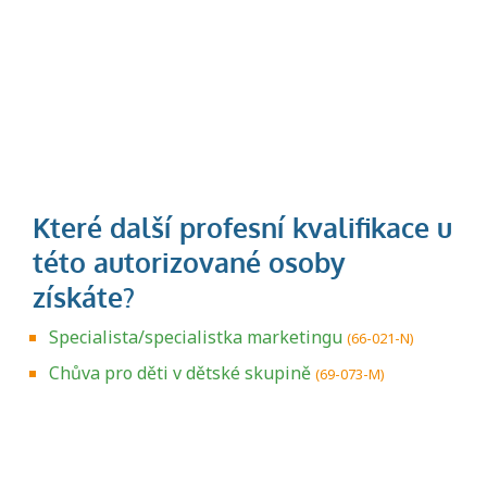
Specialista/specialistka marketingu
(66-021-N)
Chůva pro děti v dětské skupině
(69-073-M)
Projděte si seznam profesních kvalifikací.
Víte, jaké dovednosti musíte pro danou
kvalifikaci prokázat?